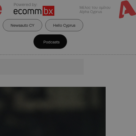
Powered by:
Μέλος του ομίλου
Alpha Cyprus
Newsauto CY
Hello Cyprus
Podcasts