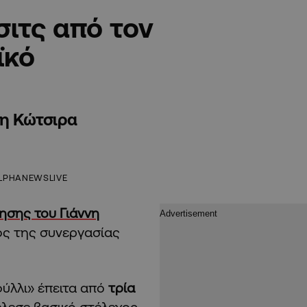
σιτς από τον
ϊκό
νη Κώτσιρα
LPHANEWSLIVE
σης του Γιάννη
ος της συνεργασίας
ύλλι» έπειτα από
τρία
λεσε βασικό στέλεχος