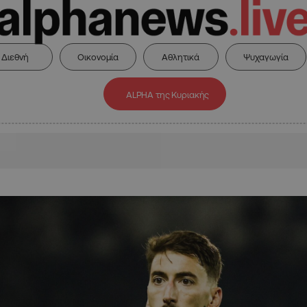
Διεθνή
Οικονομία
Αθλητικά
Ψυχαγωγία
ALPHA της Κυριακής