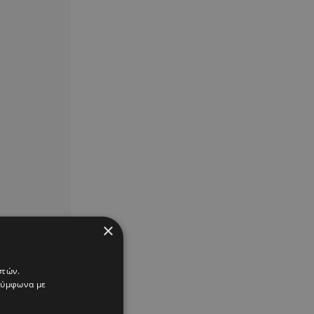
×
στών.
 σύμφωνα με