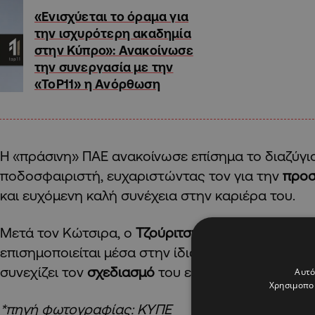
«Ενισχύεται το όραμα για
την ισχυρότερη ακαδημία
στην Κύπρο»: Ανακοίνωσε
την συνεργασία με την
«ToP11» η Ανόρθωση
Η «πράσινη» ΠΑΕ ανακοίνωσε επίσημα το διαζύγι
ποδοσφαιριστή, ευχαριστώντας τον για την
προ
και ευχόμενη καλή συνέχεια στην καριέρα του.
Μετά τον Κώτσιρα, ο
Τζούριτσιτς
αποτελεί τη δε
επισημοποιείται μέσα στην ίδια ημέρα, καθώς ο
συνεχίζει τον
σχεδιασμό
του ενόψει της νέας αγω
Αυτό
Χρησιμοποι
*πηγή φωτογραφίας: ΚΥΠΕ