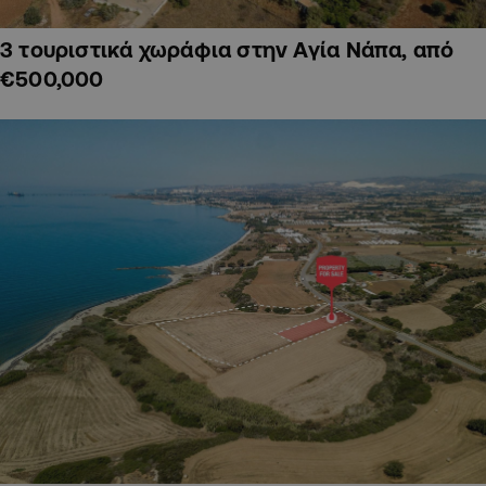
3 τουριστικά χωράφια στην Αγία Νάπα, από
€500,000