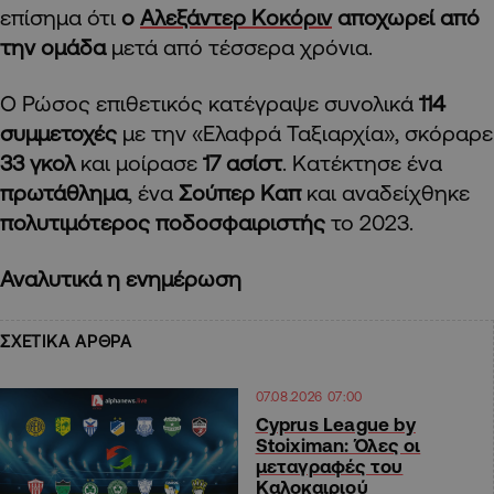
επίσημα ότι
ο
Αλεξάντερ Κοκόριν
αποχωρεί από
την ομάδα
μετά από τέσσερα χρόνια.
Ο Ρώσος επιθετικός κατέγραψε συνολικά
114
συμμετοχές
με την «Ελαφρά Ταξιαρχία», σκόραρε
33 γκολ
και μοίρασε
17 ασίστ
. Κατέκτησε ένα
πρωτάθλημα
, ένα
Σούπερ Καπ
και αναδείχθηκε
πολυτιμότερος ποδοσφαιριστής
το 2023.
Αναλυτικά η ενημέρωση
ΣΧΕΤΙΚΑ ΑΡΘΡΑ
07.08.2026 07:00
Cyprus League by
Stoiximan: Όλες οι
μεταγραφές του
Καλοκαιριού