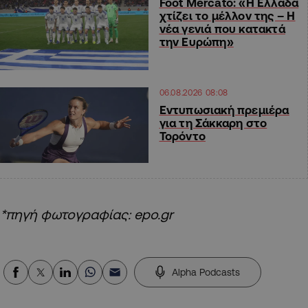
Foot Mercato: «Η Ελλάδα
χτίζει το μέλλον της – Η
νέα γενιά που κατακτά
την Ευρώπη»
06.08.2026 08:08
Εντυπωσιακή πρεμιέρα
για τη Σάκκαρη στο
Τορόντο
*πηγή φωτογραφίας: epo.gr
Alpha Podcasts