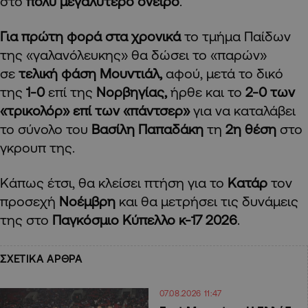
στο
πολύ μεγαλύτερο όνειρο
.
Για πρώτη φορά στα χρονικά
το τμήμα Παίδων
της «γαλανόλευκης» θα δώσει το «παρών»
σε
τελική φάση Μουντιάλ,
αφού, μετά το δικό
της
1-0
επί της
Νορβηγίας,
ήρθε και το
2-0 των
«τρικολόρ» επί των «πάντσερ»
για να καταλάβει
το σύνολο του
Βασίλη Παπαδάκη
τη
2η θέση
στο
γκρουπ της.
Κάπως έτσι, θα κλείσει πτήση για το
Κατάρ
τον
προσεχή
Νοέμβρη
και θα μετρήσει τις δυνάμεις
της στο
Παγκόσμιο Κύπελλο κ-17 2026
.
ΣΧΕΤΙΚΑ ΑΡΘΡΑ
07.08.2026 11:47