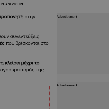
LPHANEWSLIVE
προπονητή
στην
σουν συνεντεύξεις
τές
που βρίσκονται στο
να
κλείσει μέχρι το
προγραμματισμός της