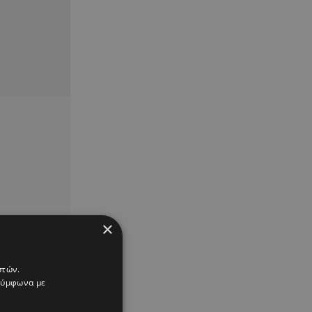
×
στών.
 σύμφωνα με