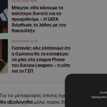
05.08.2026 19:51
Μπεργκ: «Θα κάνουμε το
καλύτερο δυνατό για να
προκριθούμε – Η UEFA
διόρθωσε το λάθος με τον
Κακουλλή»
05.08.2026 14:43
Γιαπανάς: «Ας ελπίσουμε ότι
η Ομόνοια θα τα καταφέρει
να μπει στο League Phase
του Europa League» – τι είπε
για το ΓΣΠ
Αυτό
Για τις μεταγραφές επίσης έχει δημιουργηθεί ένα 
Χρησιμοποι
θα αξιολογηθεί
μόλις πιάσει δουλειά ο νέος τεχνι