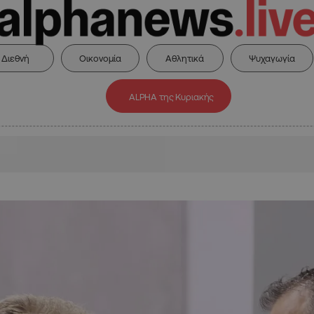
Διεθνή
Οικονομία
Αθλητικά
Ψυχαγωγία
ALPHA της Κυριακής