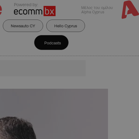
Powered by:
Μέλος του ομίλου
Alpha Cyprus
Newsauto CY
Hello Cyprus
Podcasts