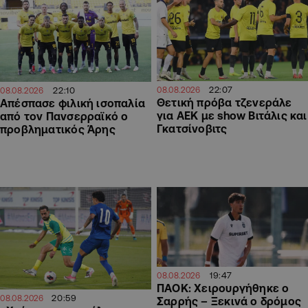
22:07
22:10
08.08.2026
08.08.2026
Θετική πρόβα τζενεράλε
Απέσπασε φιλική ισοπαλία
για ΑΕΚ με show Βιτάλις και
από τον Πανσερραϊκό ο
Γκατσίνοβιτς
προβληματικός Άρης
19:47
08.08.2026
ΠΑΟΚ: Χειρουργήθηκε ο
20:59
08.08.2026
Σαρρής – Ξεκινά ο δρόμος