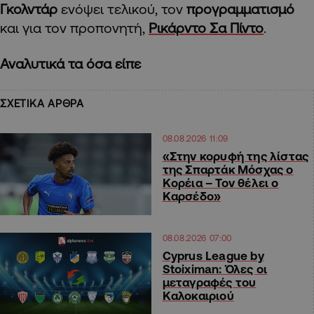
Γκολντάρ
ενόψει τελικού, τον
προγραμματισμό
και για τον προπονητή,
Ρικάρντο Σα Πίντο
.
Αναλυτικά τα όσα είπε
ΣΧΕΤΙΚΑ ΑΡΘΡΑ
08.08.2026 11:09
«Στην κορυφή της λίστας
της Σπαρτάκ Μόσχας ο
Κορέια – Τον θέλει ο
Καρσέδο»
08.08.2026 07:00
Cyprus League by
Stoiximan: Όλες οι
μεταγραφές του
Καλοκαιριού