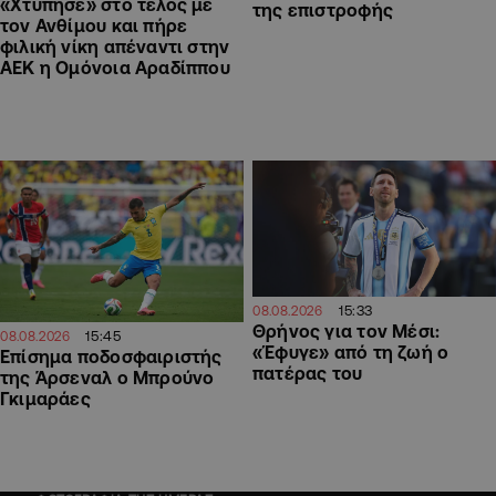
«Χτύπησε» στο τέλος με
της επιστροφής
τον Ανθίμου και πήρε
φιλική νίκη απέναντι στην
ΑΕΚ η Ομόνοια Αραδίππου
15:33
08.08.2026
Θρήνος για τον Μέσι:
15:45
08.08.2026
«Έφυγε» από τη ζωή ο
Επίσημα ποδοσφαιριστής
πατέρας του
της Άρσεναλ ο Μπρούνο
Γκιμαράες