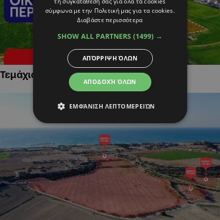
τη συγκατάθεσή σας για όλα τα cookies
σύμφωνα με την Πολιτική μας για τα cookies.
Διαβάστε περισσότερα
SHOW ALL PARTNERS
(1499) →
ΑΠΌΡΡΙΨΗ ΌΛΩΝ
Τεμάχια Γης σε Οικιστικές Περιοχές
ΑΠΟΔΟΧΉ ΌΛΩΝ
ΕΜΦΆΝΙΣΗ ΛΕΠΤΟΜΕΡΕΙΏΝ