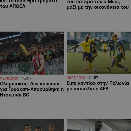
και τα ισάριθμα τμήματα
του πατέρα του ο Μέσι,
του ΑΠΟΕΛ
μαζί με την οικογένειά του
14:57
09.08.2026
15:07
09.08.2026
Είπε «αντίο» στην Πολωνία
Ολυμπιακός: Δεν «έπεσε»
με ισοπαλία η ΑΕΛ
για Γουόκαπ-Αποσύρθηκε η
Ντουμπάι BC