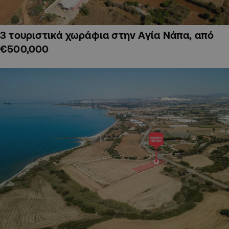
3 τουριστικά χωράφια στην Αγία Νάπα, από
€500,000