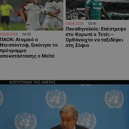
13:41
09.08.2026
Παναθηναϊκός: Επέστρεψε
στο Κορωπί ο Τετέι –
14:31
09.08.2026
ΠΑΟΚ: Ατομικό ο
Ορθάνοιχτο να ταξιδέψει
Ντεσπόντοφ, ξεκίνησε το
στη Σόφια
πρόγραμμα
αποκατάστασης ο Μεϊτέ
ΦΩΤΟΓΡΑΦΙΑ ΤΗΣ ΗΜΕΡΑΣ