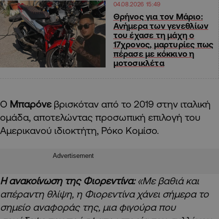
04.08.2026 15:49
Θρήνος για τον Μάριο:
Ανήμερα των γενεθλίων
του έχασε τη μάχη ο
17χρονος, μαρτυρίες πως
πέρασε με κόκκινο η
μοτοσικλέτα
Ο
Μπαρόνε
βρισκόταν από το 2019 στην ιταλική
ομάδα, αποτελώντας προσωπική επιλογή του
Αμερικανού ιδιοκτήτη, Ρόκο Κομίσο.
Advertisement
Η ανακοίνωση της Φιορεντίνα:
«Με βαθιά και
απέραντη θλίψη, η Φιορεντίνα χάνει σήμερα το
σημείο αναφοράς της, μια φιγούρα που