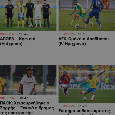
20:47
20:10
08.08.2026
08.08.2026
ΑΠΟΕΛ – Κηφισιά
ΑΕΚ-Ομόνοια Αραδίππου
(Ημίχρονο)
(Β’ Ημίχρονο)
19:47
08.08.2026
ΠΑΟΚ: Χειρουργήθηκε ο
15:45
08.08.2026
Σαρρής – Ξεκινά ο δρόμος
Επίσημα ποδοσφαιριστής
της επιστροφής