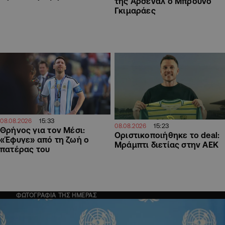
της Άρσεναλ ο Μπρούνο
Γκιμαράες
15:33
08.08.2026
15:23
08.08.2026
Θρήνος για τον Μέσι:
Οριστικοποιήθηκε το deal:
«Έφυγε» από τη ζωή ο
Μράμπτι διετίας στην ΑΕΚ
πατέρας του
ΦΩΤΟΓΡΑΦΙΑ ΤΗΣ ΗΜΕΡΑΣ