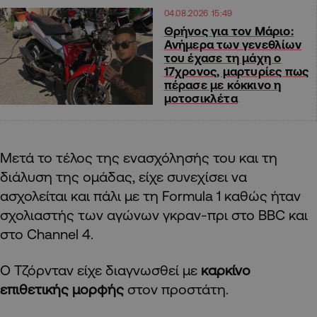
04.08.2026 15:49
Θρήνος για τον Μάριο:
Ανήμερα των γενεθλίων
του έχασε τη μάχη ο
17χρονος, μαρτυρίες πως
πέρασε με κόκκινο η
μοτοσικλέτα
Μετά το τέλος της ενασχόλησής του και τη
διάλυση της ομάδας, είχε συνεχίσει να
ασχολείται και πάλι με τη Formula 1 καθώς ήταν
σχολιαστής των αγώνων γκραν-πρι στο BBC και
στο Channel 4.
Ο Τζόρνταν είχε διαγνωσθεί με
καρκίνο
επιθετικής μορφής
στον προστάτη.