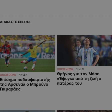
ΔΙΑΒΑΣΤΕ ΕΠΙΣΗΣ
15:33
08.08.2026
Θρήνος για τον Μέσι:
15:45
08.08.2026
«Έφυγε» από τη ζωή ο
Επίσημα ποδοσφαιριστής
πατέρας του
της Άρσεναλ ο Μπρούνο
Γκιμαράες