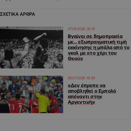
ΣΧΕΤΙΚΑ ΑΡΘΡΑ
07.08.2026 20:15
Βγαίνει σε δημοπρασία
με… εξωπραγματική τιμή
εκκίνησης η μπάλα από το
γκολ με «το χέρι του
Θεού»
28.07.2026 16:33
«Δεν έπρεπε να
αποβληθεί ο Εμπολό
απέναντι στην
Αργεντινή»