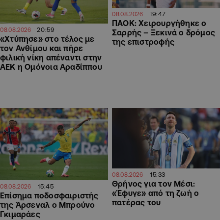
19:47
08.08.2026
ΠΑΟΚ: Χειρουργήθηκε ο
20:59
08.08.2026
Σαρρής – Ξεκινά ο δρόμος
«Χτύπησε» στο τέλος με
της επιστροφής
τον Ανθίμου και πήρε
φιλική νίκη απέναντι στην
ΑΕΚ η Ομόνοια Αραδίππου
15:33
08.08.2026
Θρήνος για τον Μέσι:
15:45
08.08.2026
«Έφυγε» από τη ζωή ο
Επίσημα ποδοσφαιριστής
πατέρας του
της Άρσεναλ ο Μπρούνο
Γκιμαράες