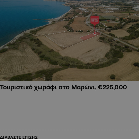
Τουριστικό χωράφι στο Μαρώνι, €225,000
ΔΙΑΒΑΣΤΕ ΕΠΙΣΗΣ