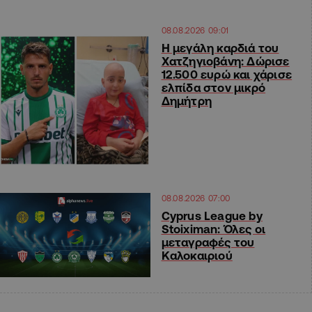
08.08.2026 09:01
Η μεγάλη καρδιά του
Χατζηγιοβάνη: Δώρισε
12.500 ευρώ και χάρισε
ελπίδα στον μικρό
Δημήτρη
08.08.2026 07:00
Cyprus League by
Stoiximan: Όλες οι
μεταγραφές του
Καλοκαιριού