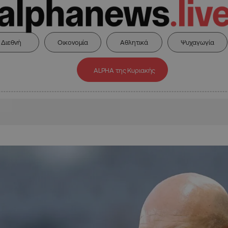
Διεθνή
Οικονομία
Αθλητικά
Ψυχαγωγία
ALPHA της Κυριακής