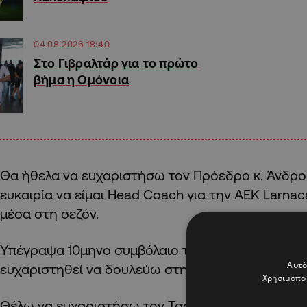
04.08.2026 18:40
Στο Γιβραλτάρ για το πρώτο
βήμα η Ομόνοια
Θα ήθελα να ευχαριστήσω τον Πρόεδρο κ. Άνδρο
ευκαιρία να είμαι Head Coach για την AEK Larnac
μέσα στη σεζόν.
Υπέγραψα 10μηνο συμβόλαιο τον περασμένο Αύγ
Αυτό
ευχαριστηθεί να δουλεύω στην AEK Larnaca.
Χρησιμοποι
Θέλω να ευχαριστήσω τον Τσάβι και τον Εύμεο γι