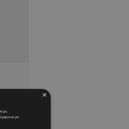
×
στών.
 σύμφωνα με