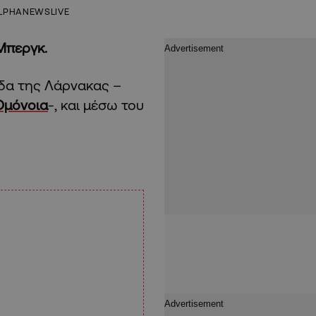
LPHANEWSLIVE
Μπεργκ.
δα της Λάρνακας –
Ομόνοια
-, και μέσω του