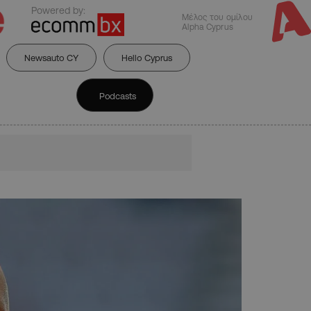
Powered by:
Μέλος του ομίλου
Alpha Cyprus
Newsauto CY
Hello Cyprus
Podcasts