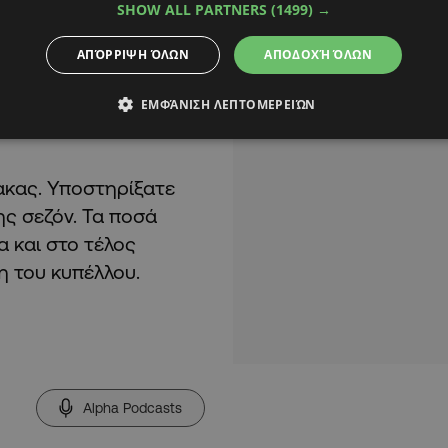
SHOW ALL PARTNERS
(1499) →
αίκτες για όλη την
ΑΠΌΡΡΙΨΗ ΌΛΩΝ
ΑΠΟΔΟΧΉ ΌΛΩΝ
 καταλήγοντας να
ΕΜΦΆΝΙΣΗ ΛΕΠΤΟΜΕΡΕΙΏΝ
ακας. Υποστηρίξατε
ης σεζόν. Τα ποσά
α και στο τέλος
η του κυπέλλου.
Alpha Podcasts