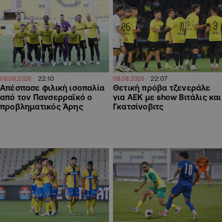
22:07
22:10
08.08.2026
08.08.2026
Θετική πρόβα τζενεράλε
Απέσπασε φιλική ισοπαλία
για ΑΕΚ με show Βιτάλις και
από τον Πανσερραϊκό ο
Γκατσίνοβιτς
προβληματικός Άρης