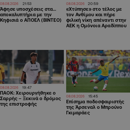
21:53
20:59
08.08.2026
08.08.2026
Άφησε υποσχέσεις στα…
«Χτύπησε» στο τέλος με
αποκαλυπτήρια με την
τον Ανθίμου και πήρε
Κηφισιά ο ΑΠΟΕΛ (ΒΙΝΤΕΟ)
φιλική νίκη απέναντι στην
ΑΕΚ η Ομόνοια Αραδίππου
19:47
08.08.2026
ΠΑΟΚ: Χειρουργήθηκε ο
15:45
08.08.2026
Σαρρής – Ξεκινά ο δρόμος
Επίσημα ποδοσφαιριστής
της επιστροφής
της Άρσεναλ ο Μπρούνο
Γκιμαράες