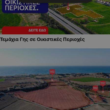
Τεμάχια Γης σε Οικιστικές Περιοχές