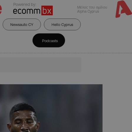
Powered by:
Μέλος του ομίλου
Alpha Cyprus
Newsauto CY
Hello Cyprus
Podcasts