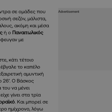
ντρα σε ομάδες που
σινή σεζόν, μάλιστα,
άλους, ακόμη και μέσα
ς
ή ο
Παναιτωλικός
έφευγαν με
τε, κάτι τέτοιο
υ έβγαλε το καπέλο
εξαιρετική αμυντική
ο 26’. Ο Βάσκος
του να μένει
ίχε γίνει στα τρία
ρραϊκό
. Και μπορεί σε
ερο ημίχρονο, λόγω