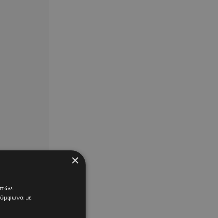
×
στών.
 σύμφωνα με