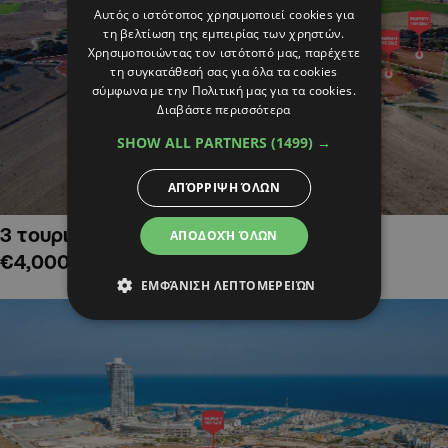
Αυτός ο ιστότοπος χρησιμοποιεί cookies για
τη βελτίωση της εμπειρίας των χρηστών.
Χρησιμοποιώντας τον ιστότοπό μας, παρέχετε
τη συγκατάθεσή σας για όλα τα cookies
σύμφωνα με την Πολιτική μας για τα cookies.
Διαβάστε περισσότερα
SHOW ALL PARTNERS
(1499) →
ΑΠΌΡΡΙΨΗ ΌΛΩΝ
3 τουριστικά χωράφια στην Αλαμινό,
ΑΠΟΔΟΧΉ ΌΛΩΝ
€4,000,000
ΕΜΦΆΝΙΣΗ ΛΕΠΤΟΜΕΡΕΙΏΝ