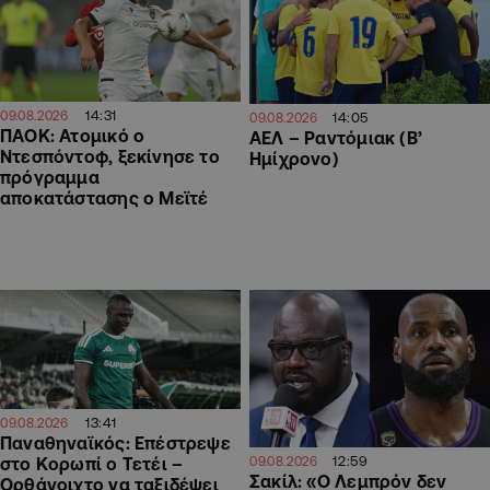
14:31
09.08.2026
14:05
09.08.2026
ΠΑΟΚ: Ατομικό ο
ΑΕΛ – Ραντόμιακ (Β’
Ντεσπόντοφ, ξεκίνησε το
Ημίχρονο)
πρόγραμμα
αποκατάστασης ο Μεϊτέ
13:41
09.08.2026
Παναθηναϊκός: Επέστρεψε
12:59
09.08.2026
στο Κορωπί ο Τετέι –
Σακίλ: «Ο Λεμπρόν δεν
Ορθάνοιχτο να ταξιδέψει