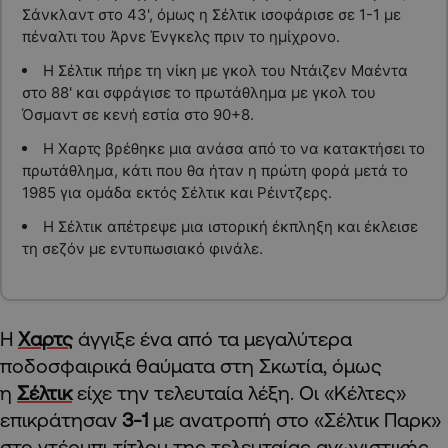
Σάνκλαντ στο 43', όμως η Σέλτικ ισοφάρισε σε 1-1 με
πέναλτι του Άρνε Ένγκελς πριν το ημίχρονο.
Η Σέλτικ πήρε τη νίκη με γκολ του Ντάιζεν Μαέντα
στο 88' και σφράγισε το πρωτάθλημα με γκολ του
Όσμαντ σε κενή εστία στο 90+8.
Η Χαρτς βρέθηκε μια ανάσα από το να κατακτήσει το
πρωτάθλημα, κάτι που θα ήταν η πρώτη φορά μετά το
1985 για ομάδα εκτός Σέλτικ και Ρέιντζερς.
Η Σέλτικ απέτρεψε μια ιστορική έκπληξη και έκλεισε
τη σεζόν με εντυπωσιακό φινάλε.
Η
Χαρτς
άγγιξε ένα από τα μεγαλύτερα
ποδοσφαιρικά θαύματα στη Σκωτία, όμως
η
Σέλτικ
είχε την τελευταία λέξη. Οι «Κέλτες»
επικράτησαν
3-1
με ανατροπή στο «Σέλτικ Παρκ»
στο ντέρμπι τίτλου της τελευταίας αγωνιστικής