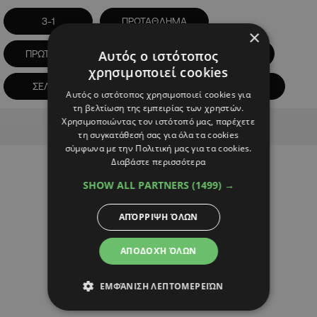
3-1
ΠΡΩΤΑΘΛΗΜΑ
×
Αυτός ο ιστότοπος
ΠΡΩΤΑΘΛΗΜΑ ΣΚΩΤΙΑΣ
ΠΡΩΤΑΘΛΗΤΡΙΑ
χρησιμοποιεί cookies
ΣΕΛΤΙΚ
ΣΚΩΤΙΑ
ΧΑΡΤΣ
Αυτός ο ιστότοπος χρησιμοποιεί cookies για
τη βελτίωση της εμπειρίας των χρηστών.
Advertisement
Χρησιμοποιώντας τον ιστότοπό μας, παρέχετε
τη συγκατάθεσή σας για όλα τα cookies
σύμφωνα με την Πολιτική μας για τα cookies.
Διαβάστε περισσότερα
SHOW ALL PARTNERS
(1499) →
ΑΠΌΡΡΙΨΗ ΌΛΩΝ
ΑΠΟΔΟΧΉ ΌΛΩΝ
ΕΜΦΆΝΙΣΗ ΛΕΠΤΟΜΕΡΕΙΏΝ