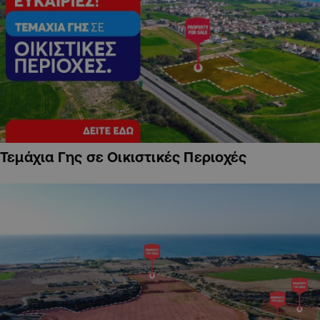
Τεμάχια Γης σε Οικιστικές Περιοχές