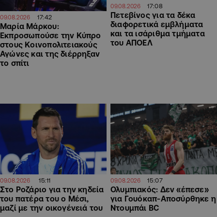
17:08
09.08.2026
Πετεβίνος για τα δέκα
17:42
09.08.2026
διαφορετικά εμβλήματα
Μαρία Μάρκου:
και τα ισάριθμα τμήματα
Εκπροσωπούσε την Κύπρο
του ΑΠΟΕΛ
στους Κοινοπολιτειακούς
Αγώνες και της διέρρηξαν
το σπίτι
15:11
15:07
09.08.2026
09.08.2026
Στο Ροζάριο για την κηδεία
Ολυμπιακός: Δεν «έπεσε»
του πατέρα του ο Μέσι,
για Γουόκαπ-Αποσύρθηκε η
μαζί με την οικογένειά του
Ντουμπάι BC