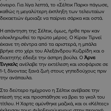
όνειρο. Για λίγα λεπτά, το «Σέλτικ Παρκ» πάγωσε,
καθώς η μεγαλύτερη έκπληξη των τελευταίων
δεκαετιών έμοιαζε να παίρνει σάρκα και οστά.
Η απάντηση της Σέλτικ, όμως, ήρθε πριν καν
ολοκληρωθεί το πρώτο μέρος. Ο Κίραν Τίρνεϊ
έκανε τη σέντρα από τα αριστερά, η μπάλα
βρήκε στο χέρι του Αλεξάνδρου Κυζιρίδη και ο
διαιτητής έδειξε την άσπρη βούλα. Ο
Άρνε
Ένγκελς
ανέλαβε την εκτέλεση και ισοφάρισε σε
1-1, δίνοντας ξανά ζωή στους γηπεδούχους πριν
την ανάπαυλα.
Στο δεύτερο ημίχρονο η Σέλτικ ανέβασε την
πίεσή της και προσπάθησε να βρει το γκολ του
τίτλου. Η Χαρτς αμύνθηκε μαζικά, και οι «Κέλτες»
έκλεισαν τους φιλοξενούμενους στην περιοχή