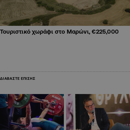
Τουριστικό χωράφι στο Μαρώνι, €225,000
ΔΙΑΒΑΣΤΕ ΕΠΙΣΗΣ