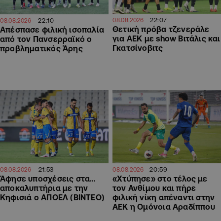
22:07
22:10
08.08.2026
08.08.2026
Θετική πρόβα τζενεράλε
Απέσπασε φιλική ισοπαλία
για ΑΕΚ με show Βιτάλις και
από τον Πανσερραϊκό ο
Γκατσίνοβιτς
προβληματικός Άρης
21:53
20:59
08.08.2026
08.08.2026
Άφησε υποσχέσεις στα…
«Χτύπησε» στο τέλος με
αποκαλυπτήρια με την
τον Ανθίμου και πήρε
Κηφισιά ο ΑΠΟΕΛ (ΒΙΝΤΕΟ)
φιλική νίκη απέναντι στην
ΑΕΚ η Ομόνοια Αραδίππου