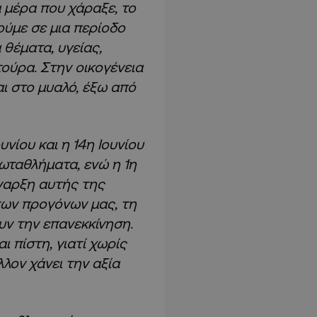
α μέρα που χάραξε, το
ούμε σε μια περίοδο
 θέματα, υγείας,
λτούρα. Στην οικογένεια
αι στο μυαλό, έξω από
υνίου και η 14η Ιουνίου
πρωταθλήματα, ενώ η 1η
έναρξη αυτής της
των προγόνων μας, τη
υν την επανεκκίνηση.
 πίστη, γιατί χωρίς
λλον χάνει την αξία