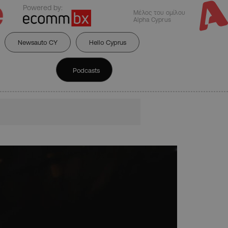
Powered by:
Μέλος του ομίλου
Alpha Cyprus
Newsauto CY
Hello Cyprus
Podcasts