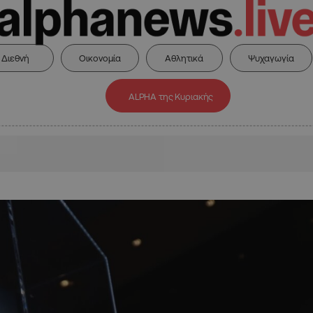
Διεθνή
Οικονομία
Αθλητικά
Ψυχαγωγία
ALPHA της Κυριακής