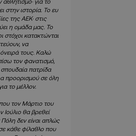
 αθλητισμό· για το
ι στην ιστορία. Το ευ
ίες της ΑΕΚ· στις
ύει η ομάδα μας. Το
οι στόχοι κατακτώνται
τεύουν, να
 όνειρά τους. Καλώ
ίσω τον φανατισμό,
η σπουδαία πατρίδα
ρα προορισμού σε όλη
ια το μέλλον.
που τον Μάρτιο του
 Ιούλιο θα βρεθεί
 Πόλη δεν είναι απλώς
 σε κάθε φίλαθλο που