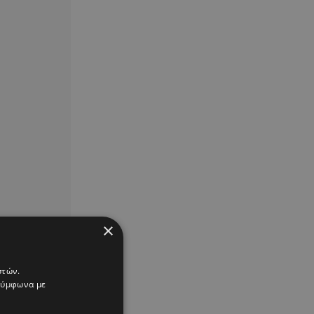
×
στών.
 σύμφωνα με