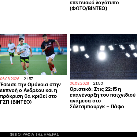
επετειακό λογότυπο
(ΦΩΤΟ/ΒΙΝΤΕΟ)
21:57
06.08.2026
21:50
06.08.2026
Έσωσε την Ομόνοια στην
Οριστικό: Στις 22:15 η
εκπνοή ο Ανδρέου και η
επανέναρξη του παιχνιδιού
πρόκριση θα κριθεί στο
ανάμεσα στο
ΓΣΠ (ΒΙΝΤΕΟ)
Σάλτσμπουργκ – Πάφο
ΦΩΤΟΓΡΑΦΙΑ ΤΗΣ ΗΜΕΡΑΣ