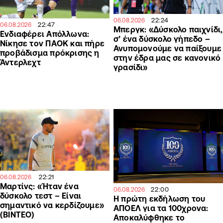
22:24
06.08.2026
22:47
06.08.2026
Μπεργκ: «Δύσκολο παιχνίδι,
Ενδιαφέρει Απόλλωνα:
σ’ ένα δύσκολο γήπεδο –
Νίκησε τον ΠΑΟΚ και πήρε
Ανυπομονούμε να παίξουμε
προβάδισμα πρόκρισης η
στην έδρα μας σε κανονικό
Άντερλεχτ
γρασίδι»
22:21
06.08.2026
Μαρτίνς: «Ήταν ένα
22:00
06.08.2026
δύσκολο τεστ – Είναι
Η πρώτη εκδήλωση του
σημαντικό να κερδίζουμε»
ΑΠΟΕΛ για τα 100χρονα:
(ΒΙΝΤΕΟ)
Αποκαλύφθηκε το