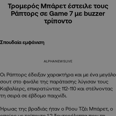
Τρομερός Μπάρετ έστειλε τους
Ράπτορς σε Game 7 με buzzer
τρίποντο
Σπουδαία εμφάνιση
ALPHANEWSLIVE
Οι Ράπτορς έδειξαν χαρακτήρα και με ένα μεγάλο
σουτ στο φινάλε της παράτασης λύγισαν τους
Καβαλίερς, επικρατώντας 112-110 και στέλνοντας
τη σειρά σε έβδομο παιχνίδι.
Ήρωας της βραδιάς ήταν ο Ρόου Τζέι Μπάρετ, ο
οποίος με τρίποντο 1,2 δευτερόλεπτα πριν τη