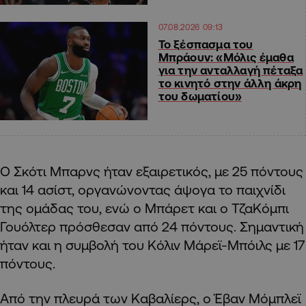
07.08.2026 09:13
Το ξέσπασμα του
Μπράουν: «Μόλις έμαθα
για την ανταλλαγή πέταξα
το κινητό στην άλλη άκρη
του δωματίου»
Ο Σκότι Μπαρνς ήταν εξαιρετικός, με 25 πόντους
και 14 ασίστ, οργανώνοντας άψογα το παιχνίδι
της ομάδας του, ενώ ο Μπάρετ και ο ΤζαΚόμπι
Γουόλτερ πρόσθεσαν από 24 πόντους. Σημαντική
ήταν και η συμβολή του Κόλιν Μάρεϊ-Μπόιλς με 17
πόντους.
Από την πλευρά των Καβαλίερς, ο Έβαν Μόμπλεϊ