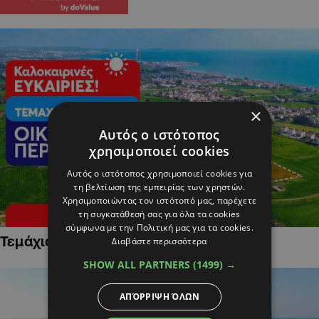
×
Αυτός ο ιστότοπος
χρησιμοποιεί cookies
Αυτός ο ιστότοπος χρησιμοποιεί cookies για
τη βελτίωση της εμπειρίας των χρηστών.
Χρησιμοποιώντας τον ιστότοπό μας, παρέχετε
τη συγκατάθεσή σας για όλα τα cookies
σύμφωνα με την Πολιτική μας για τα cookies.
Τεμάχια Γης σε Οικιστικές Περιοχές
Διαβάστε περισσότερα
SHOW ALL PARTNERS
(1499) →
ΑΠΌΡΡΙΨΗ ΌΛΩΝ