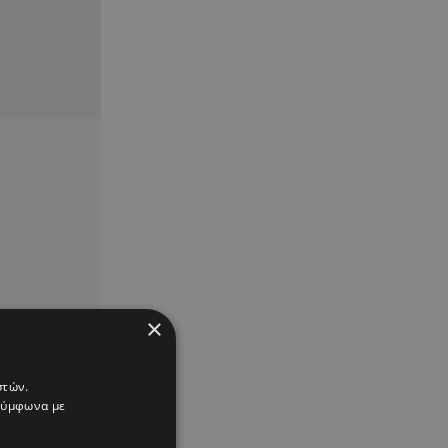
×
στών.
 σύμφωνα με