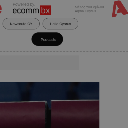
Powered by:
Μέλος του ομίλου
Alpha Cyprus
Newsauto CY
Hello Cyprus
Podcasts