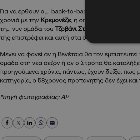
Για να έρθουν οι… back-to-back προβιβασμοί. Πρ
χρονιά με την
Κρεμονέζε
, η οποία βέβαια θα κάνε
τη… νυν ομάδα του
Τζοβάνι Στρόπα
, τη
Βενέτσια
,
της επιστρέφει και αυτή στα σαλόνια του ιταλικ
Μένει να φανεί αν η Βενέτσια θα τον εμπιστευτεί
ομάδα στη νέα σεζόν ή αν ο Στρόπα θα καταλήξει
προηγούμενα χρόνια, πάντως, έχουν δείξει πως 
κατηγορία, ο 58χρονος προπονητής δεν έχει και
*πηγή φωτογραφίας: AP