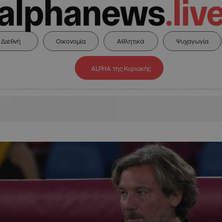
Διεθνή
Οικονομία
Αθλητικά
Ψυχαγωγία
ALPHA της Κυριακής