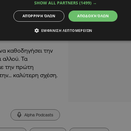
SHOW ALL PARTNERS
(1499) →
ώτα, την περσινή
ΑΠΌΡΡΙΨΗ ΌΛΩΝ
ΑΠΟΔΟΧΉ ΌΛΩΝ
ι χώρο στη Serie A για
 η οποία με τη σειρά
ΕΜΦΆΝΙΣΗ ΛΕΠΤΟΜΕΡΕΙΏΝ
ού ποδοσφαίρου.
 να καθοδηγήσει την
 αλλού. Τα
με την πρώτη
 την… καλύτερη σχέση.
Alpha Podcasts