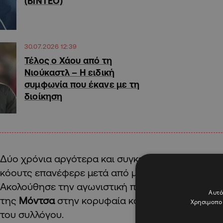
(ΒΙΝΤΕΟ)
30.07.2026 12:39
Τέλος ο Χάου από τη
Νιούκαστλ – Η ειδική
συμφωνία που έκανε με τη
διοίκηση
Δύο χρόνια αργότερα και συγκεκριμένα τη σεζόν 
κόουτς επανέφερε μετά από μια διετία την
Κροτ
Ακολούθησε την αγωνιστική περίοδο 2021/22 η ι
Αυτό
της
Μόντσα
στην κορυφαία κατηγορία, για πρώτ
Χρησιμοποι
του συλλόγου.