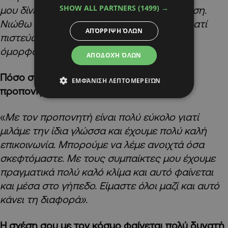
SHOW ALL PARTNERS
(1499) →
μου δίνει ακόμη μεγαλύτερη αυτοπεποίθηση.
Νιώθω ενθουσιασμένος για τη συνέχεια γιατί
ΑΠΌΡΡΙΨΗ ΌΛΩΝ
πιστεύω ότι μπορούμε να πετύχουμε πολύ
όμορφα πράγματα τα επόμενα χρόνια».
ΑΠΟΔΟΧΉ ΌΛΩΝ
Πόσο σημαντική είναι η σχέση σου με τον
ΕΜΦΆΝΙΣΗ ΛΕΠΤΟΜΕΡΕΙΏΝ
προπονητή και τους συμπαίκτες σου;
«
Με τον προπονητή είναι πολύ εύκολο γιατί
μιλάμε την ίδια γλώσσα και έχουμε πολύ καλή
επικοινωνία. Μπορούμε να λέμε ανοιχτά όσα
σκεφτόμαστε.
Με τους συμπαίκτες μου έχουμε
πραγματικά πολύ καλό κλίμα και αυτό φαίνεται
και μέσα στο γήπεδο. Είμαστε όλοι μαζί και αυτό
κάνει τη διαφορά».
Η σχέση σου με τον κόσμο φαίνεται πολύ δυνατή