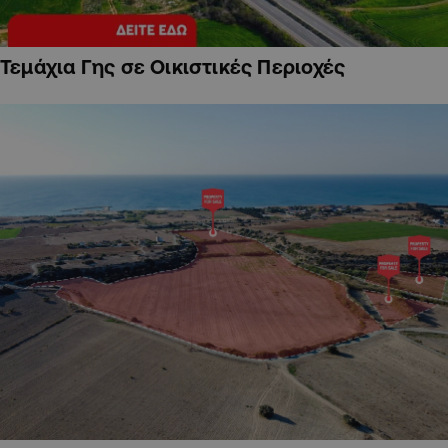
Τεμάχια Γης σε Οικιστικές Περιοχές