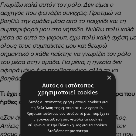
Γνωρίζω καλά αυτόν τον ρόλο. Δεν είμαι ο
αρχηγός που φωνάζει συνεχώς. Προτιμώ να
βοηθώ την ομάδα μέσα από το παιχνίδι και τη
συμπεριφορά μου στο γήπεδο. Νιώθω πολύ καλά
μέσα σε αυτό το γκρουπ, έχω πολύ καλή σχέση με
όλους τους συμπαίκτες μου και θεωρώ
σημαντικό ο κάθε παίκτης να γνωρίζει τον ρόλο
του μέσα στην ομάδα. Για μένα, η ηγεσία δεν
αφορά μόνο ένα περιβραχιόνιο, αλλά το να
×
βοηθάς την ομάδα καθημερινά».
Αυτός ο ιστότοπος
χρησιμοποιεί cookies
Τι έχει αλλάξει για σένα από την πρώτη μέρα που
ήρθες στον Απόλλωνα;
Αυτός ο ιστότοπος χρησιμοποιεί cookies για
τη βελτίωση της εμπειρίας των χρηστών.
Χρησιμοποιώντας τον ιστότοπό μας, παρέχετε
«
Σαν άνθρωπος δεν έχω αλλάξει. Είμαι ο ίδιος.
τη συγκατάθεσή σας για όλα τα cookies
Απλώς τώρα γνωρίζω καλύτερα την πόλη, τον
σύμφωνα με την Πολιτική μας για τα cookies.
Διαβάστε περισσότερα
κόσμο και το περιβάλλον του συλλόγου, κάτι που