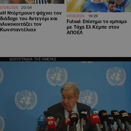
20:04
07.08.2026
«Η Ντόρτμουντ ψάχνει τον
19:26
07.08.2026
διάδοχο του Αντεγέμι και
Futsal: Επίσημο το «μπαμ»
γλυκοκοιτάζει τον
με Τάχα Ελ Κέμπε στον
Κωνσταντέλια»
ΑΠΟΕΛ
ΦΩΤΟΓΡΑΦΙΑ ΤΗΣ ΗΜΕΡΑΣ