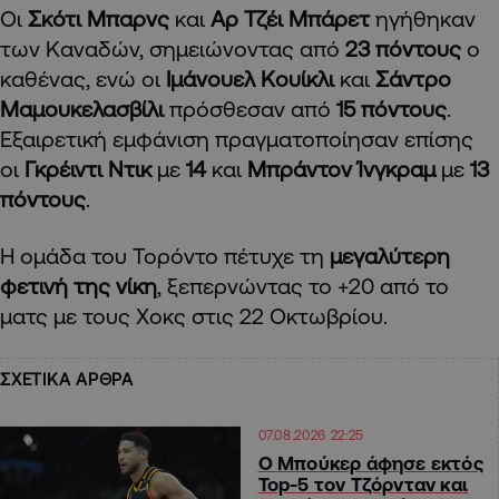
Οι
Σκότι Μπαρνς
και
Αρ Τζέι Μπάρετ
ηγήθηκαν
των Καναδών, σημειώνοντας από
23 πόντους
ο
καθένας, ενώ οι
Ιμάνουελ Κουίκλι
και
Σάντρο
Μαμουκελασβίλι
πρόσθεσαν από
15 πόντους
.
Εξαιρετική εμφάνιση πραγματοποίησαν επίσης
οι
Γκρέιντι Ντικ
με
14
και
Μπράντον Ίνγκραμ
με
13
πόντους
.
Η ομάδα του Τορόντο πέτυχε τη
μεγαλύτερη
φετινή της νίκη
, ξεπερνώντας το +20 από το
ματς με τους Χοκς στις 22 Οκτωβρίου.
ΣΧΕΤΙΚΑ ΑΡΘΡΑ
07.08.2026 22:25
Ο Μπούκερ άφησε εκτός
Top-5 τον Τζόρνταν και