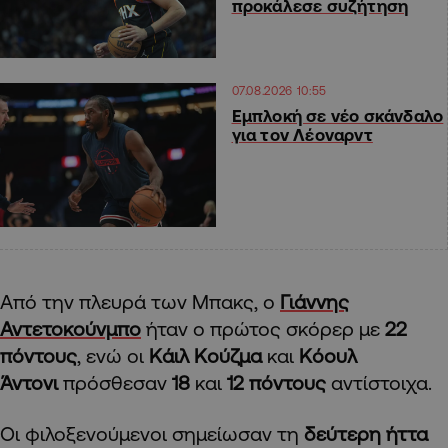
προκάλεσε συζήτηση
07.08.2026 10:55
Εμπλοκή σε νέο σκάνδαλο
για τον Λέοναρντ
Από την πλευρά των Μπακς, ο
Γιάννης
Αντετοκούνμπο
ήταν ο πρώτος σκόρερ με
22
πόντους
, ενώ οι
Κάιλ Κούζμα
και
Κόουλ
Άντονι
πρόσθεσαν
18
και
12 πόντους
αντίστοιχα.
Οι φιλοξενούμενοι σημείωσαν τη
δεύτερη ήττα