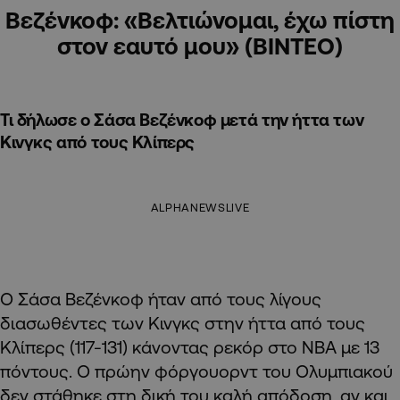
Βεζένκοφ: «Βελτιώνομαι, έχω πίστη
στον εαυτό μου» (BINTEO)
Τι δήλωσε ο Σάσα Βεζένκοφ μετά την ήττα των
Κινγκς από τους Κλίπερς
ALPHANEWSLIVE
Ο Σάσα Βεζένκοφ ήταν από τους λίγους
διασωθέντες των Κινγκς στην ήττα από τους
Κλίπερς (117-131) κάνοντας ρεκόρ στο ΝΒΑ με 13
πόντους. Ο πρώην φόργουορντ του Ολυμπιακού
δεν στάθηκε στη δική του καλή απόδοση, αν και