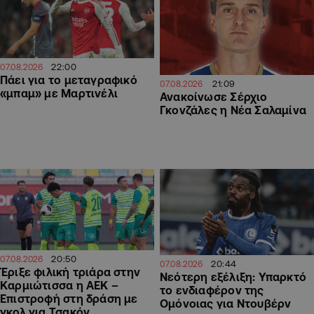
22:00
07.08.2026
Πάει για το μεταγραφικό
21:09
07.08.2026
«μπαμ» με Μαρτινέλι
Ανακοίνωσε Σέρχιο
Γκονζάλες η Νέα Σαλαμίνα
20:50
07.08.2026
20:44
07.08.2026
Έριξε φιλική τριάρα στην
Νεότερη εξέλιξη: Υπαρκτό
Καρμιώτισσα η ΑΕΚ –
το ενδιαφέρον της
Επιστροφή στη δράση με
Ομόνοιας για Ντουβέρν
γκολ για Τσακόν