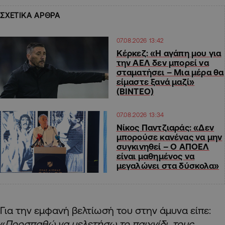
ΣΧΕΤΙΚΑ ΑΡΘΡΑ
07.08.2026 13:42
Κέρκεζ: «Η αγάπη μου για
την ΑΕΛ δεν μπορεί να
σταματήσει – Μια μέρα θα
είμαστε ξανά μαζί»
(ΒΙΝΤΕΟ)
07.08.2026 13:34
Νίκος Παντζιαράς: «Δεν
μπορούσε κανένας να μην
συγκινηθεί – Ο ΑΠΟΕΛ
είναι μαθημένος να
μεγαλώνει στα δύσκολα»
Για την εμφανή βελτίωσή του στην άμυνα είπε:
«
Προσπαθώ να μελετήσω το παιχνίδι, τους