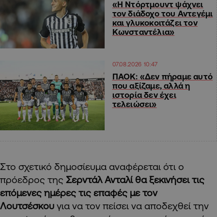
«Η Ντόρτμουντ ψάχνει
τον διάδοχο του Αντεγέμι
και γλυκοκοιτάζει τον
Κωνσταντέλια»
07.08.2026 10:47
ΠΑΟΚ: «Δεν πήραμε αυτό
που αξίζαμε, αλλά η
ιστορία δεν έχει
τελειώσει»
Στο σχετικό δημοσίευμα αναφέρεται ότι ο
πρόεδρος της
Σερντάλ Ανταλί θα ξεκινήσει τις
επόμενες ημέρες τις επαφές με τον
Λουτσέσκου
για να τον πείσει να αποδεχθεί την