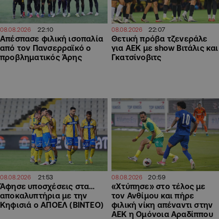
22:07
22:10
08.08.2026
08.08.2026
Θετική πρόβα τζενεράλε
Απέσπασε φιλική ισοπαλία
για ΑΕΚ με show Βιτάλις και
από τον Πανσερραϊκό ο
Γκατσίνοβιτς
προβληματικός Άρης
21:53
20:59
08.08.2026
08.08.2026
Άφησε υποσχέσεις στα…
«Χτύπησε» στο τέλος με
αποκαλυπτήρια με την
τον Ανθίμου και πήρε
Κηφισιά ο ΑΠΟΕΛ (ΒΙΝΤΕΟ)
φιλική νίκη απέναντι στην
ΑΕΚ η Ομόνοια Αραδίππου