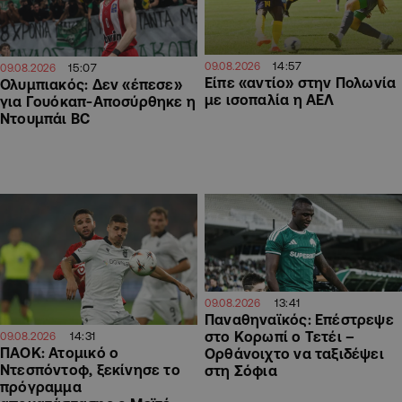
14:57
09.08.2026
15:07
09.08.2026
Είπε «αντίο» στην Πολωνία
Ολυμπιακός: Δεν «έπεσε»
με ισοπαλία η ΑΕΛ
για Γουόκαπ-Αποσύρθηκε η
Ντουμπάι BC
13:41
09.08.2026
Παναθηναϊκός: Επέστρεψε
στο Κορωπί ο Τετέι –
14:31
09.08.2026
ΠΑΟΚ: Ατομικό ο
Ορθάνοιχτο να ταξιδέψει
Ντεσπόντοφ, ξεκίνησε το
στη Σόφια
πρόγραμμα