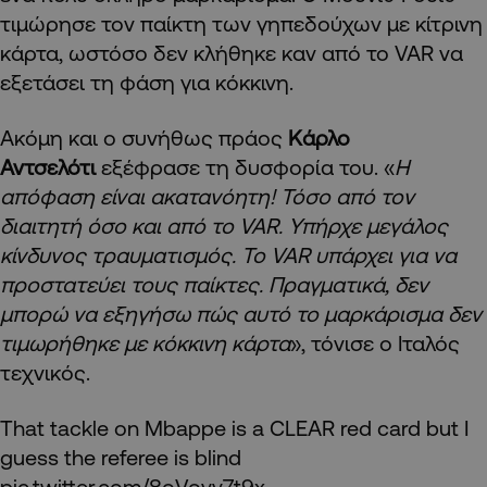
τιμώρησε τον παίκτη των γηπεδούχων με κίτρινη
κάρτα, ωστόσο δεν κλήθηκε καν από το VAR να
εξετάσει τη φάση για κόκκινη.
Ακόμη και ο συνήθως πράος
Κάρλο
Αντσελότι
εξέφρασε τη δυσφορία του. «
Η
απόφαση είναι ακατανόητη! Τόσο από τον
διαιτητή όσο και από το VAR. Υπήρχε μεγάλος
κίνδυνος τραυματισμός. Το VAR υπάρχει για να
προστατεύει τους παίκτες. Πραγματικά, δεν
μπορώ να εξηγήσω πώς αυτό το μαρκάρισμα δεν
τιμωρήθηκε με κόκκινη κάρτα
», τόνισε ο Ιταλός
τεχνικός.
That tackle on Mbappe is a CLEAR red card but I
guess the referee is blind
pic.twitter.com/8oVovy7t9x