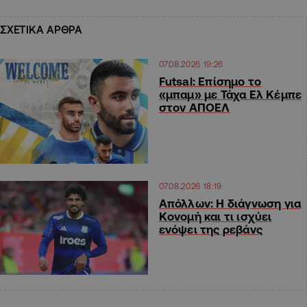
ΣΧΕΤΙΚΑ ΑΡΘΡΑ
07.08.2026 19:26
Futsal: Επίσημο το
«μπαμ» με Τάχα Ελ Κέμπε
στον ΑΠΟΕΛ
07.08.2026 18:19
Απόλλων: Η διάγνωση για
Κονομή και τι ισχύει
ενόψει της ρεβάνς