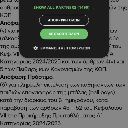
άρθρου 10.3(β) των Πειθαρχικών Κανονισμών της
SHOW ALL PARTNERS
(1499) →
ΚΟΠ.
ΑΠΌΡΡΙΨΗ ΌΛΩΝ
Απόφαση: Πρόστιμο.
(γ) για κατανάλωση οινοπνευματωδών ποτών
ΑΠΟΔΟΧΉ ΌΛΩΝ
(αλκοολούχες μπύρες – ζιβανία) από οπαδούς
της ομάδας, κατά παράβαση του άρθρου 7 του
ΕΜΦΆΝΙΣΗ ΛΕΠΤΟΜΕΡΕΙΏΝ
Κεφ. VII της Προκήρυξης Πρωταθλήματος Α’
Κατηγορίας 2024/2025 και των άρθρων 4(γ) και
5 των Πειθαρχικών Κανονισμών της ΚΟΠ.
Απόφαση: Πρόστιμο.
(δ) για πλημμελή εκτέλεση των καθηκόντων των
παιδιών επαναφοράς της μπάλας (ball boys)
κατά την διάρκεια του β΄ ημιχρόνου, κατά
παράβαση των άρθρων 45 – 52 του Κεφαλαίου
VII της Προκήρυξης Πρωταθλήματος Α΄
Κατηγορίας 2024/2025.