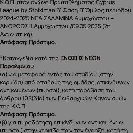
Κ.Ο.Π. στον αγώνα Πρωταθλήματος Cyprus
League by Stoiximan Β’ Φάση B’ Όμιλος περιόδου
2024-2025 ΝΕΑ ΣΑΛΑΜΙΝΑ Αμμοχώστου –
ΑΝΟΡΘΩΣΗ Αμμοχώστου /09.05.2025 (7η
Αγωνιστική).
Απόφαση: Πρόστιμο.
*Καταγγελία κατά της
ΕΝΩΣΗΣ ΝΕΩΝ
Παραλιμνίου
:
(α) για μεταφορά εντός του σταδίου (στην
κερκίδα) από οπαδούς της ομάδας, επικίνδυνων
αντικειμένων (πυρσοί), κατά παράβαση του
άρθρου 10.3(δ1α) των Πειθαρχικών Κανονισμών
της Κ.Ο.Π.
Απόφαση: Πρόστιμο.
(β) για πυροδότηση επικίνδυνων αντικειμένων
(πυρσοί) στην κερκίδα πριν την έναρξη, κατά τη