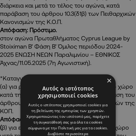
διάρκεια και μετά το τέλος του αγώνα, κατά
παράβαση του άρθρου 10.3(δ1β) των Πειθαρχικών
Κανονισμών της Κ.Ο.Π.
Απόφαση: Πρόστιμο.
στον αγώνα Πρωταθλήματος Cyprus League by
Stoiximan Β’ Φάση Β’ Όμιλος περιόδου 2024-
2025 ΕΝΩΣΗ ΝΕΩΝ Παραλιμνίου – ΕΘΝΙΚΟΣ
Άχνας/11.05.2025 (7η Αγωνιστική).
*Καταγγελία κατά της
ΑΕΛ Λεμεσού:
×
(α) για ρίψη αντικειμένων στον αγωνιστικό χώρο
Αυτός ο ιστότοπος
κατά τη διάρκεια του αγώνα, κατά παράβαση του
χρησιμοποιεί cookies
άρθρου 10.3(γ) των Πειθαρχικών Κανονισμών της
Αυτός ο ιστότοπος χρησιμοποιεί cookies για
ΚΟΠ.
τη βελτίωση της εμπειρίας των χρηστών.
Χρησιμοποιώντας τον ιστότοπό μας, παρέχετε
Απόφαση: Πρόστιμο.
τη συγκατάθεσή σας για όλα τα cookies
(
β) για είσοδο φιλάθλων στον αγωνιστικό χώρο
σύμφωνα με την Πολιτική μας για τα cookies.
Διαβάστε περισσότερα
μετά το τέλος του αγώνα, κατά παράβαση του