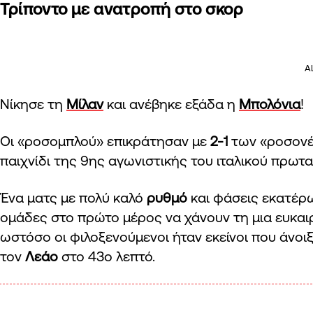
Τρίποντο με ανατροπή στο σκορ
A
Νίκησε τη
Μίλαν
και ανέβηκε εξάδα η
Μπολόνια
!
Οι «ροσομπλού» επικράτησαν με
2-1
των «ροσονέρ
παιχνίδι της 9ης αγωνιστικής του ιταλικού πρωτ
Ένα ματς με πολύ καλό
ρυθμό
και φάσεις εκατέρω
ομάδες στο πρώτο μέρος να χάνουν τη μια ευκαιρ
ωστόσο οι φιλοξενούμενοι ήταν εκείνοι που άνοιξ
τον
Λεάο
στο 43ο λεπτό.