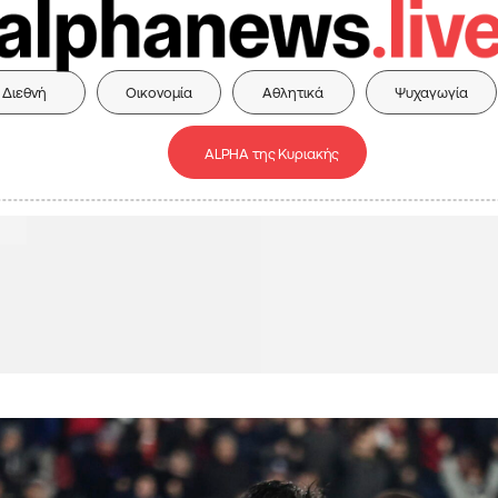
Διεθνή
Οικονομία
Αθλητικά
Ψυχαγωγία
ALPHA της Κυριακής