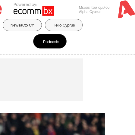
Powered by:
Μέλος του ομίλου
Alpha Cyprus
Newsauto CY
Hello Cyprus
Podcasts