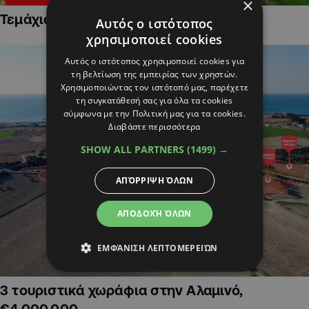
×
Τεμάχια Γης σε Οικιστικές Περιοχές
Αυτός ο ιστότοπος
χρησιμοποιεί cookies
Αυτός ο ιστότοπος χρησιμοποιεί cookies για
τη βελτίωση της εμπειρίας των χρηστών.
Χρησιμοποιώντας τον ιστότοπό μας, παρέχετε
τη συγκατάθεσή σας για όλα τα cookies
σύμφωνα με την Πολιτική μας για τα cookies.
Διαβάστε περισσότερα
SHOW ALL PARTNERS
(1499) →
ΑΠΌΡΡΙΨΗ ΌΛΩΝ
ΑΠΟΔΟΧΉ ΌΛΩΝ
ΕΜΦΆΝΙΣΗ ΛΕΠΤΟΜΕΡΕΙΏΝ
3 τουριστικά χωράφια στην Αλαμινό,
€4,000,000