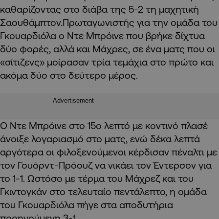
καθαρίζοντας στο διάβα της 5-2 τη μαχητική
Σαουθάμπτον.Πρωταγωνιστής για την ομάδα του
Γκουαρδιόλα ο Ντε Μπρόινε που βρήκε δίχτυα
δύο φορές, αλλά και Μάχρες, σε ένα ματς που οι
«σίτιζενς» μοίρασαν τρία τεμάχια στο πρώτο και
ακόμα δύο στο δεύτερο μέρος.
Advertisement
Ο Ντε Μπρόινε στο 15ο λεπτό με κοντινό πλασέ
άνοιξε λογαριασμό στο ματς, ενώ δέκα λεπτά
αργότερα οι φιλοξενούμενοι κέρδισαν πέναλτι με
τον Γουόρντ-Πρόουζ να νικάει τον Έντερσον για
το 1-1. Ωστόσο με τέρμα του Μάχρεζ και του
Γκιντογκάν στο τελευταίο πεντάλεπτο, η ομάδα
του Γκουαρδιόλα πήγε στα αποδυτήρια
προηγούμενη 3-1.