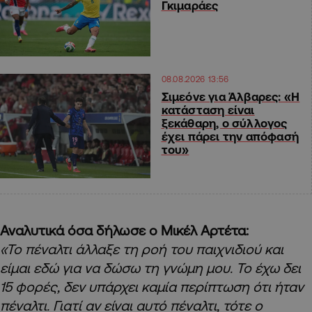
Γκιμαράες
08.08.2026 13:56
Σιμεόνε για Άλβαρες: «Η
κατάσταση είναι
ξεκάθαρη, ο σύλλογος
έχει πάρει την απόφασή
του»
Αναλυτικά όσα δήλωσε ο Μικέλ Αρτέτα:
«Το πέναλτι άλλαξε τη ροή του παιχνιδιού και
είμαι εδώ για να δώσω τη γνώμη μου. Το έχω δει
15 φορές, δεν υπάρχει καμία περίπτωση ότι ήταν
πέναλτι. Γιατί αν είναι αυτό πέναλτι, τότε ο