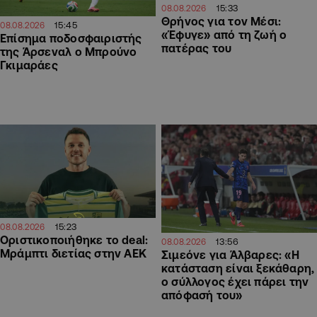
15:33
08.08.2026
Θρήνος για τον Μέσι:
15:45
08.08.2026
«Έφυγε» από τη ζωή ο
Επίσημα ποδοσφαιριστής
πατέρας του
της Άρσεναλ ο Μπρούνο
Γκιμαράες
15:23
08.08.2026
Οριστικοποιήθηκε το deal:
13:56
08.08.2026
Μράμπτι διετίας στην ΑΕΚ
Σιμεόνε για Άλβαρες: «Η
κατάσταση είναι ξεκάθαρη,
ο σύλλογος έχει πάρει την
απόφασή του»