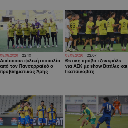
22:07
22:10
08.08.2026
08.08.2026
Θετική πρόβα τζενεράλε
Απέσπασε φιλική ισοπαλία
για ΑΕΚ με show Βιτάλις και
από τον Πανσερραϊκό ο
Γκατσίνοβιτς
προβληματικός Άρης