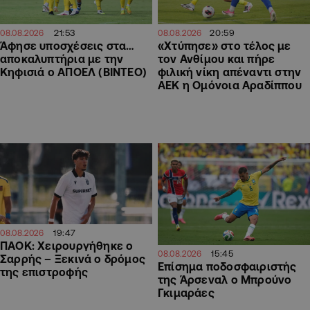
21:53
20:59
08.08.2026
08.08.2026
Άφησε υποσχέσεις στα…
«Χτύπησε» στο τέλος με
αποκαλυπτήρια με την
τον Ανθίμου και πήρε
Κηφισιά ο ΑΠΟΕΛ (ΒΙΝΤΕΟ)
φιλική νίκη απέναντι στην
ΑΕΚ η Ομόνοια Αραδίππου
19:47
08.08.2026
ΠΑΟΚ: Χειρουργήθηκε ο
15:45
08.08.2026
Σαρρής – Ξεκινά ο δρόμος
Επίσημα ποδοσφαιριστής
της επιστροφής
της Άρσεναλ ο Μπρούνο
Γκιμαράες