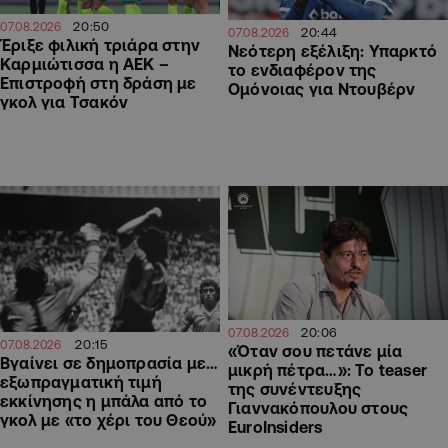
20:50
07.08.2026
20:44
07.08.2026
Έριξε φιλική τριάρα στην
Νεότερη εξέλιξη: Υπαρκτό
Καρμιώτισσα η ΑΕΚ –
το ενδιαφέρον της
Επιστροφή στη δράση με
Ομόνοιας για Ντουβέρν
γκολ για Τσακόν
20:06
07.08.2026
20:15
07.08.2026
«Όταν σου πετάνε μία
Βγαίνει σε δημοπρασία με…
μικρή πέτρα…»: Το teaser
εξωπραγματική τιμή
της συνέντευξης
εκκίνησης η μπάλα από το
Γιαννακόπουλου στους
γκολ με «το χέρι του Θεού»
EuroInsiders