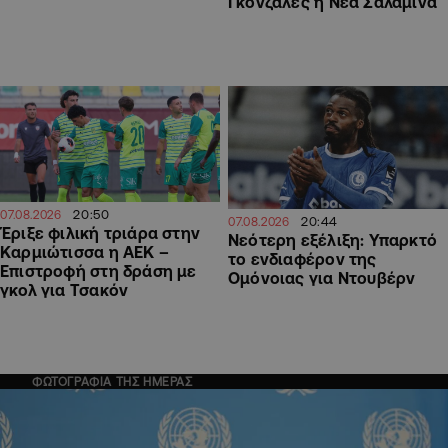
Γκονζάλες η Νέα Σαλαμίνα
20:50
07.08.2026
20:44
07.08.2026
Έριξε φιλική τριάρα στην
Νεότερη εξέλιξη: Υπαρκτό
Καρμιώτισσα η ΑΕΚ –
το ενδιαφέρον της
Επιστροφή στη δράση με
Ομόνοιας για Ντουβέρν
γκολ για Τσακόν
ΦΩΤΟΓΡΑΦΙΑ ΤΗΣ ΗΜΕΡΑΣ