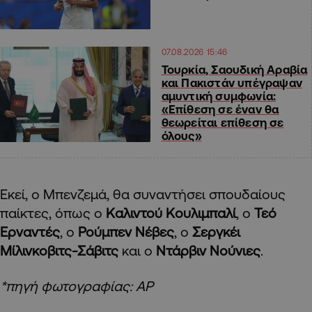
07.08.2026 15:46
Τουρκία, Σαουδική Αραβία
και Πακιστάν υπέγραψαν
αμυντική συμφωνία:
«Επίθεση σε έναν θα
θεωρείται επίθεση σε
όλους»
Εκεί, ο Μπενζεμά, θα συναντήσει σπουδαίους
παίκτες, όπως ο
Καλιντού Κουλιμπαλί
, ο
Τεό
Ερναντές
, ο
Ρούμπεν Νέβες
, ο
Σεργκέι
Μίλινκοβιτς-Σάβιτς
και ο
Ντάρβιν Νούνιες
.
*πηγή φωτογραφίας: ΑΡ