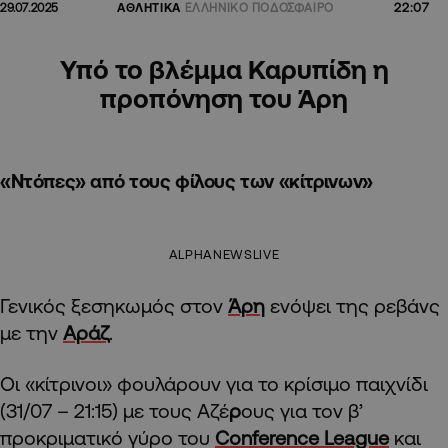
22:07
29.07.2025
ΑΘΛΗΤΙΚΑ
ΕΛΛΗΝΙΚΟ ΠΟΔΟΣΦΑΙΡΟ
Υπό το βλέμμα Καρυπίδη η
προπόνηση του Άρη
«Ντόπες» από τους φίλους των «κίτρινων»
ALPHANEWSLIVE
Γενικός ξεσηκωμός στον
Άρη
ενόψει της ρεβάνς
με την
Αράζ
.
Οι «κίτρινοι» φουλάρουν για το κρίσιμο παιχνίδι
(31/07 – 21:15) με τους Αζέ
ρ
ους για τον β’
προκριματικό γύρο του
Conference League
και