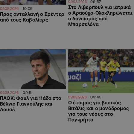
09:57
09.08.2026
Στο Λίβερπουλ για ιατρικά
10:05
09.08.2026
ο Αραούχο-Ολοκληρώνεται
Προς ανταλλαγή ο Σρέντερ
ο δανεισμός από
από τους Καβαλίερς
Μπαρσελόνα
09:51
09.08.2026
09:45
09.08.2026
ΠΑΟΚ: Φουλ για 11άδα στο
Ο έτοιμος για βασικός
Βέλγιο Γιαννούλης και
Βιτάλις και ο μονόδρομος
Λουσέ
για τους νέους στο
Παγκρήτιο