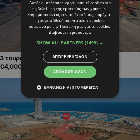
Αυτός ο ιστότοπος χρησιμοποιεί cookies για
τη βελτίωση της εμπειρίας των χρηστών.
Χρησιμοποιώντας τον ιστότοπό μας, παρέχετε
τη συγκατάθεσή σας για όλα τα cookies
σύμφωνα με την Πολιτική μας για τα cookies.
Διαβάστε περισσότερα
SHOW ALL PARTNERS
(1499) →
ΑΠΌΡΡΙΨΗ ΌΛΩΝ
3 τουριστικά χωράφια στην Αλαμινό,
€4,000,000
ΑΠΟΔΟΧΉ ΌΛΩΝ
ΕΜΦΆΝΙΣΗ ΛΕΠΤΟΜΕΡΕΙΏΝ