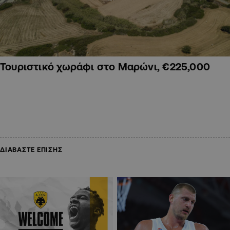
Τουριστικό χωράφι στο Μαρώνι, €225,000
ΔΙΑΒΑΣΤΕ ΕΠΙΣΗΣ