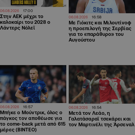
17:00
06.08.2026
Στην ΑΕΚ μέχρι το
16:58
06.08.2026
καλοκαίρι του 2028 ο
Με Γιόκιτς και Μιλουτίνοφ
Λάντερς Νόλεϊ
η προεπιλογή της Σερβίας
για το «παράθυρο» του
Αυγούστου
16:57
06.08.2026
16:54
06.08.2026
Μπήκε ο Μούντρικ, όλος ο
Μετά τον Λεάο, η
πάγκος τον αποθέωσε για
Γαλατάσαραϊ τσεκάρει και
το come-back μετά από 615
τον Μαρτινέλι της Άρσεναλ
μέρες (ΒΙΝΤΕΟ)