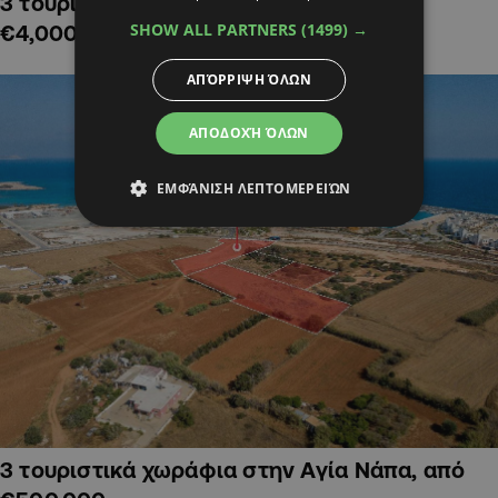
3 τουριστικά χωράφια στην Αλαμινό,
SHOW ALL PARTNERS
(1499) →
€4,000,000
ΑΠΌΡΡΙΨΗ ΌΛΩΝ
ΑΠΟΔΟΧΉ ΌΛΩΝ
ΕΜΦΆΝΙΣΗ ΛΕΠΤΟΜΕΡΕΙΏΝ
3 τουριστικά χωράφια στην Αγία Νάπα, από