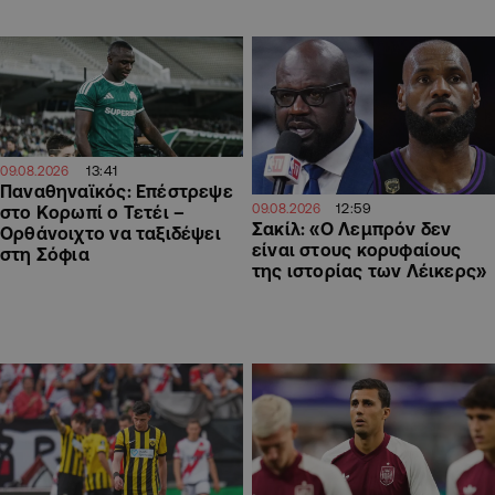
13:41
09.08.2026
Παναθηναϊκός: Επέστρεψε
12:59
09.08.2026
στο Κορωπί ο Τετέι –
Σακίλ: «Ο Λεμπρόν δεν
Ορθάνοιχτο να ταξιδέψει
είναι στους κορυφαίους
στη Σόφια
της ιστορίας των Λέικερς»