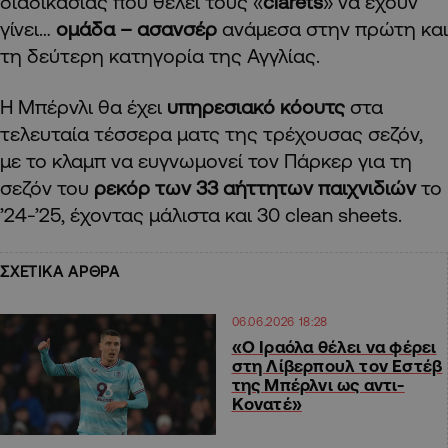
διαδικασίας που θέλει τους «
clarets
» να έχουν
γίνει…
ομάδα – ασανσέρ
ανάμεσα στην πρώτη και
τη δεύτερη κατηγορία της Αγγλίας.
Η Μπέρνλι θα έχει
υπηρεσιακό κόουτς
στα
τελευταία τέσσερα ματς της τρέχουσας σεζόν,
με το κλαμπ να ευγνωμονεί τον Πάρκερ για τη
σεζόν του
ρεκόρ των 33 αήττητων παιχνιδιών
το
’24-’25, έχοντας μάλιστα και 30 clean sheets.
ΣΧΕΤΙΚΑ ΑΡΘΡΑ
06.06.2026 18:28
«Ο Ιραόλα θέλει να φέρει
στη Λίβερπουλ τον Εστέβ
της Μπέρλνι ως αντι-
Κονατέ»