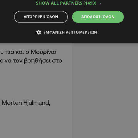
SHOW ALL PARTNERS
(1499) →
, με στόχο να
ΑΠΌΡΡΙΨΗ ΌΛΩΝ
ΑΠΟΔΟΧΉ ΌΛΩΝ
 το τεχνικό επιτελείο
ει στο τραπέζι είναι
ΕΜΦΆΝΙΣΗ ΛΕΠΤΟΜΕΡΕΙΏΝ
υ πια και ο Μουρίνιο
ε να τον βοηθήσει στο
e Morten Hjulmand,