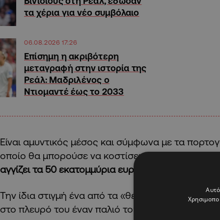
Βινίσιους στη Ρεάλ, έδωσαν
τα χέρια για νέο συμβόλαιο
06.08.2026 17:26
Επίσημη η ακριβότερη
μεταγραφή στην ιστορία της
Ρεάλ: Μαδριλένος ο
Ντιομαντέ έως το 2033
Είναι αμυντικός μέσος και σύμφωνα με τα πορτο
οποίο θα μπορούσε να κοστίσει η απόκτησή του 
αγγίζει τα 50 εκατομμύρια ευρώ.
Αυτό
Την ίδια στιγμή ένα από τα «θέλω» του στη Ρεάλ 
Χρησιμοποι
στο πλευρό του έναν παλιό του ποδοσφαιριστή.