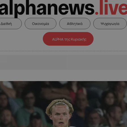
Διεθνή
Οικονομία
Αθλητικά
Ψυχαγωγία
ALPHA της Κυριακής