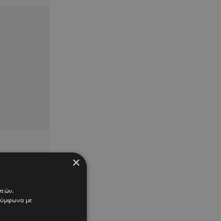
×
στών.
 σύμφωνα με