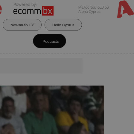
Powered by:
Μέλος του ομίλου
Alpha Cyprus
Newsauto CY
Hello Cyprus
Podcasts