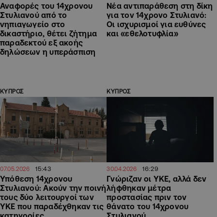
Αναφορές του 14χρονου
Νέα αντιπαράθεση στη δίκη
Στυλιανού από το
για τον 14χρονο Στυλιανό:
νηπιαγωγείο στο
Οι ισχυρισμοί για ευθύνες
δικαστήριο, θέτει ζήτημα
και «εθελοτυφλία»
παραδεκτού εξ ακοής
δηλώσεων η υπεράσπιση
ΚΥΠΡΟΣ
ΚΥΠΡΟΣ
15:43
16:29
07.05.2026
30.04.2026
Υπόθεση 14χρονου
Γνώριζαν οι ΥΚΕ, αλλά δεν
Στυλιανού: Ακούν την ποινή
λήφθηκαν μέτρα
τους δύο λειτουργοί των
προστασίας πριν τον
ΥΚΕ που παραδέχθηκαν τις
θάνατο του 14χρονου
κατηγορίες
Στυλιανού