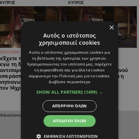
ΚΥΠΡΟΣ
ΚΥΠΡΟΣ
×
Αυτός ο ιστότοπος
χρησιμοποιεί cookies
Αυτός ο ιστότοπος χρησιμοποιεί cookies για
16:36
15:08
03.07.2026
19.06.2026
τη βελτίωση της εμπειρίας των χρηστών.
«Έχετε τη δική σας θέση κι
Να γίνουν δεκτές οι
Χρησιμοποιώντας τον ιστότοπό μας, παρέχετε
εγώ τη δική μου»: Έντονη
αναφορές του
τη συγκατάθεσή σας για όλα τα cookies
αντιπαράθεση
αποβιώσαντα Στυλιανού
σύμφωνα με την Πολιτική μας για τα cookies.
υπεράσπισης και
για κακοποίηση ζητά η
Διαβάστε περισσότερα
νηπιαγωγού στη δίκη για
Κατηγορούσα Αρχή
τον 14χρονο Στυλιανό
SHOW ALL PARTNERS
(1499) →
ΑΠΌΡΡΙΨΗ ΌΛΩΝ
ΑΠΟΔΟΧΉ ΌΛΩΝ
ΕΜΦΆΝΙΣΗ ΛΕΠΤΟΜΕΡΕΙΏΝ