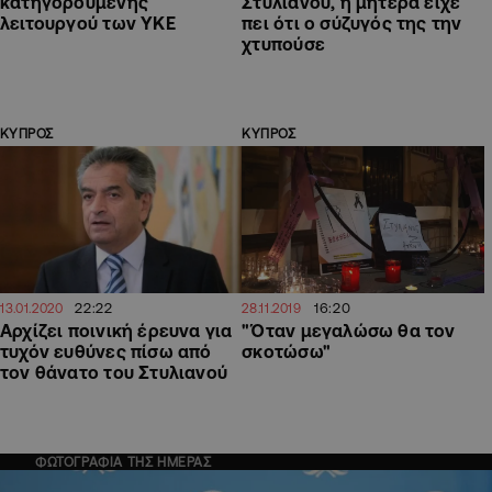
κατηγορούμενης
Στυλιανού, η μητέρα είχε
λειτουργού των ΥΚΕ
πει ότι ο σύζυγός της την
χτυπούσε
ΚΥΠΡΟΣ
ΚΥΠΡΟΣ
22:22
16:20
13.01.2020
28.11.2019
Αρχίζει ποινική έρευνα για
"Όταν μεγαλώσω θα τον
τυχόν ευθύνες πίσω από
σκοτώσω"
τον θάνατο του Στυλιανού
ΦΩΤΟΓΡΑΦΙΑ ΤΗΣ ΗΜΕΡΑΣ