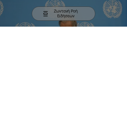
Ζωντανή Ροή
Ειδήσεων
Ο ΓΓ των Ηνωμένων Εθνών ανακοινώνει την σύγκληση
συνάντησης 5+1 για το Κυπριακό
ΠΕΡΙΣΣΟΤΕΡΑ