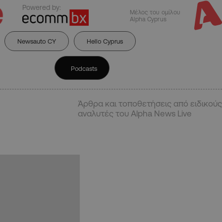
Powered by:
Μέλος του ομίλου
Alpha Cyprus
Newsauto CY
Hello Cyprus
Podcasts
Άρθρα και τοποθετήσεις από ειδικούς
αναλυτές του Alpha News Live