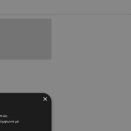
×
στών.
 σύμφωνα με