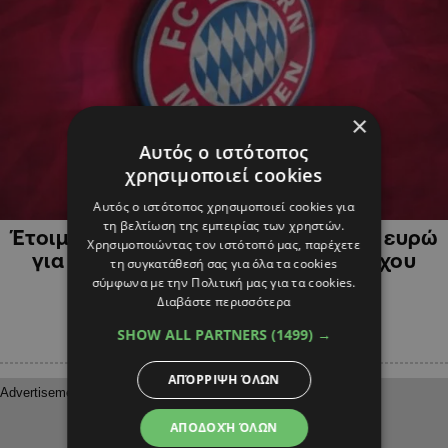
×
Αυτός ο ιστότοπος
χρησιμοποιεί cookies
ΑΘΛΗΤΙΚΑ
Αυτός ο ιστότοπος χρησιμοποιεί cookies για
τη βελτίωση της εμπειρίας των χρηστών.
Έτοιμη να ξοδέψει 200 εκατομμύρια ευρώ
Χρησιμοποιώντας τον ιστότοπό μας, παρέχετε
για μεταγραφές οι Μπάγερν Μονάχου
τη συγκατάθεσή σας για όλα τα cookies
σύμφωνα με την Πολιτική μας για τα cookies.
Διαβάστε περισσότερα
SHOW ALL PARTNERS
(1499) →
ΑΠΌΡΡΙΨΗ ΌΛΩΝ
ΑΠΟΔΟΧΉ ΌΛΩΝ