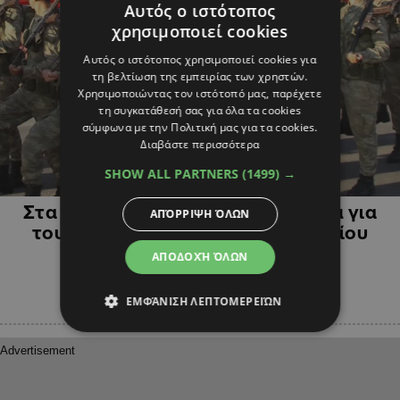
Αυτός ο ιστότοπος
χρησιμοποιεί cookies
Αυτός ο ιστότοπος χρησιμοποιεί cookies για
τη βελτίωση της εμπειρίας των χρηστών.
Χρησιμοποιώντας τον ιστότοπό μας, παρέχετε
τη συγκατάθεσή σας για όλα τα cookies
σύμφωνα με την Πολιτική μας για τα cookies.
Διαβάστε περισσότερα
SHOW ALL PARTNERS
(1499) →
ΚΥΠΡΟΣ
Στα κατεχόμενα ο Μπιναλί Γιλντιρίμ για
ΑΠΌΡΡΙΨΗ ΌΛΩΝ
τους "εορτασμούς" της 20ης Ιουλίου
ΑΠΟΔΟΧΉ ΌΛΩΝ
ΕΜΦΆΝΙΣΗ ΛΕΠΤΟΜΕΡΕΙΏΝ