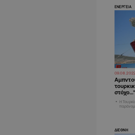
ΕΝΕΡΓΕΙΑ
09.08.202
Αμπντού
τουρκι
στόχο…
Η Τουρκί
παράνομε
ΔΙΕΘΝΗ