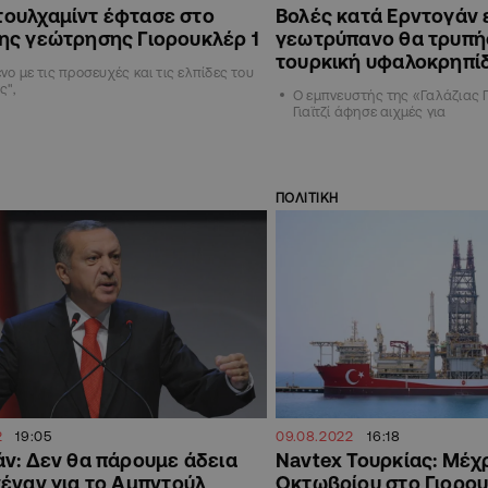
τουλχαμίντ έφτασε στο
Βολές κατά Ερντογάν 
της γεώτρησης Γιορουκλέρ 1
γεωτρύπανο θα τρυπή
τουρκική υφαλοκρηπί
ο με τις προσευχές και τις ελπίδες του
ς",
Ο εμπνευστής της «Γαλάζιας 
Γιαϊτζί άφησε αιχμές για
ΠΟΛΙΤΙΚΗ
2
19:05
09.08.2022
16:18
ν: Δεν θα πάρουμε άδεια
Navtex Τουρκίας: Μέχρ
έναν για το Αμπντούλ
Οκτωβρίου στο Γιορου