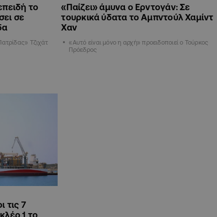
επειδή το
«Παίζει» άμυνα ο Ερντογάν: Σε
σει σε
τουρκικά ύδατα το Αμπντούλ Χαμίντ
δα
Χαν
Πατρίδας» Τζιχάτ
«Αυτό είναι μόνο η αρχή» προειδοποιεί ο Τούρκος
Πρόεδρος
ι τις 7
κλέρ 1 το