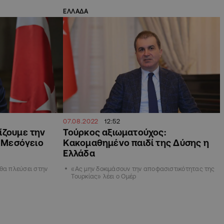
ΕΛΛΑΔΑ
07.08.2022
12:52
ίζουμε την
Τούρκος αξιωματούχος:
. Μεσόγειο
Κακομαθημένο παιδί της Δύσης η
Ελλάδα
θα πλεύσει στην
«Ας μην δοκιμάσουν την αποφασιστικότητας της
Τουρκίας» λέει ο Ομέρ