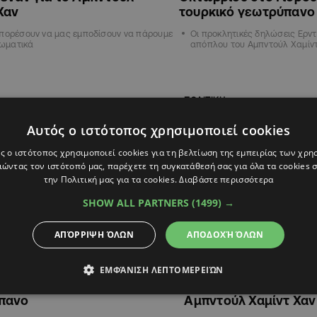
Χαν
τουρκικό γεωτρύπανο
μπορέσουν να μας εμποδίσουν να πάρουμε
Οι προκλητικές δηλώσεις Ερντ
αιωματικά
απόπλου του Αμπντούλ Χαμίν
ΠΟΛΙΤΙΚΗ
Αυτός ο ιστότοπος χρησιμοποιεί cookies
ς ο ιστότοπος χρησιμοποιεί cookies για τη βελτίωση της εμπειρίας των χρη
ώντας τον ιστότοπό μας, παρέχετε τη συγκατάθεσή σας για όλα τα cookies
την Πολιτική μας για τα cookies.
Διαβάστε περισσότερα
SHOW ALL PARTNERS
(1499) →
ΑΠΌΡΡΙΨΗ ΌΛΩΝ
ΑΠΟΔΟΧΉ ΌΛΩΝ
2
15:45
09.08.2022
15:22
ου: Η Ελλάδα παρακολουθεί
Ο Ερντογάν ανακοίνω
ΕΜΦΆΝΙΣΗ ΛΕΠΤΟΜΕΡΕΙΏΝ
ις εξελίξεις με το τουρκικό
κάνει την πρώτη του
πανο
Αμπντούλ Χαμίντ Χαν