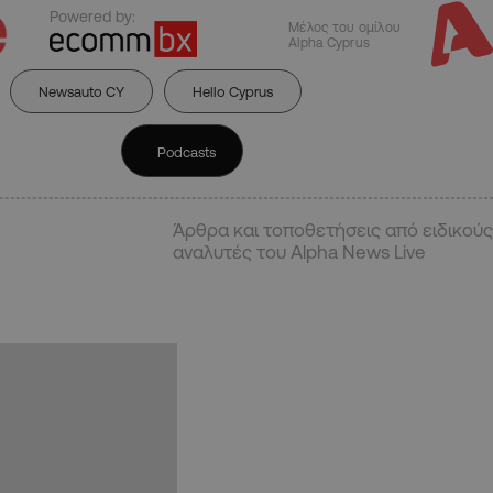
Powered by:
Μέλος του ομίλου
Alpha Cyprus
Newsauto CY
Hello Cyprus
Podcasts
Άρθρα και τοποθετήσεις από ειδικούς
αναλυτές του Alpha News Live