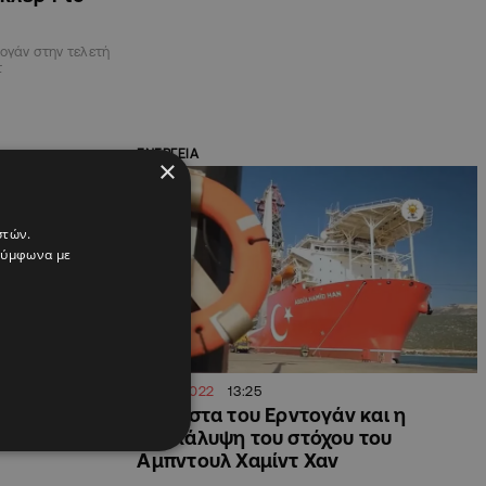
ογάν στην τελετή
τ
ΕΝΕΡΓΕΙΑ
×
στών.
 σύμφωνα με
09.08.2022
13:25
σε πού θα
Η φιέστα του Ερντογάν και η
 γεώτρηση το
αποκάλυψη του στόχου του
Αμπντουλ Χαμίντ Χαν