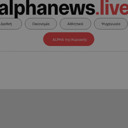
Διεθνή
Οικονομία
Αθλητικά
Ψυχαγωγία
ALPHA της Κυριακής