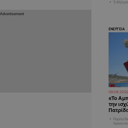
Τι δήλω
ΕΝΕΡΓΕΙΑ
09.08.202
«Το Αμπ
την ισχ
Πατρίδα
Πομπώδε
προαναγγ