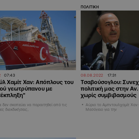
ΠΟΛΙΤΙΚΗ
2
07:43
08.08.2022
17:31
λ Χαμίτ Χαν: Απόπλους του
Τσαβούσογλου: Συνεχ
κού γεωτρύπανου με
πολιτική μας στην Αν
"έκπληξη"
χωρίς συμβιβασμούς
α δεν σκοπεύει να παραιτηθεί από τις
Αύριο το Αμπντουλχαμίτ Χαν 
ς διεκδικήσεις,
Μεσόγειο για την