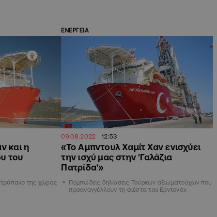
ΕΝΕΡΓΕΙΑ
09.08.2022
12:53
ν και η
«Το Αμπντουλ Xαμίτ Χαν ενισχύει
υ του
την ισχύ μας στην 'Γαλάζια
Πατρίδα'»
εωτρύπανο της χώρας
Πομπώδεις δηλώσεις Τούρκων αξιωματούχων που
προαναγγέλλουν τη φιέστα του Ερντογάν