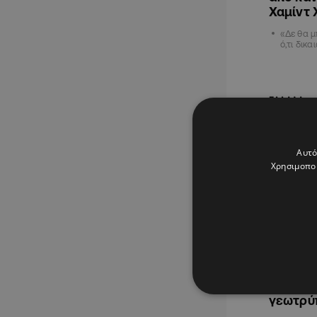
Χαμίντ 
«Δε θα 
ό,τι δικ
ΕΛΛΑΔΑ
Αυτό
Χρησιμοποι
09.08.202
Οικονόμ
στενά τ
γεωτρύ