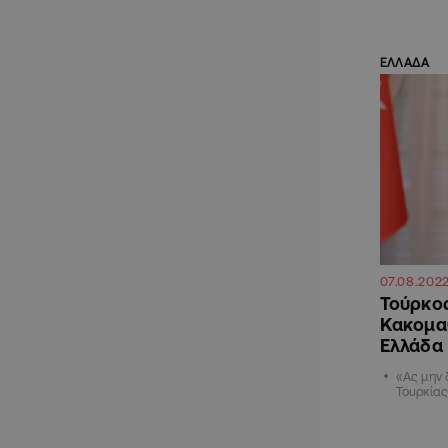
ΕΛΛΑΔΑ
07.08.202
Τούρκος
Κακομαθ
Ελλάδα
«Ας μην 
Τουρκίας