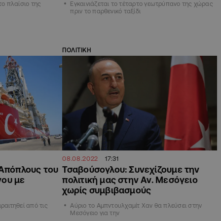
το πλαίσιο της
Εγκαινιάζεται το τέταρτο γεωτρύπανο της χώρας
πριν το παρθενικό ταξίδι
ΠΟΛΙΤΙΚΗ
08.08.2022
17:31
 Απόπλους του
Τσαβούσογλου: Συνεχίζουμε την
νου με
πολιτική μας στην Αν. Μεσόγειο
χωρίς συμβιβασμούς
ραιτηθεί από τις
Αύριο το Αμπντουλχαμίτ Χαν θα πλεύσει στην
Μεσόγειο για την