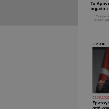
Το Αμπν
σημείο 
"Φορτωμέν
έθνους μα
ΠΟΛΙΤΙΚΗ
09.08.202
Ερντογά
από καν