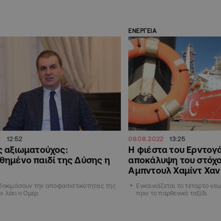
ΕΝΕΡΓΕΙΑ
2
12:52
09.08.2022
13:25
 αξιωματούχος:
Η φιέστα του Ερντογά
ημένο παιδί της Δύσης η
αποκάλυψη του στόχο
Αμπντουλ Χαμίντ Χαν
δοκιμάσουν την αποφασιστικότητας της
Εγκαινιάζεται το τέταρτο γ
» λέει ο Ομέρ
πριν το παρθενικό ταξίδι