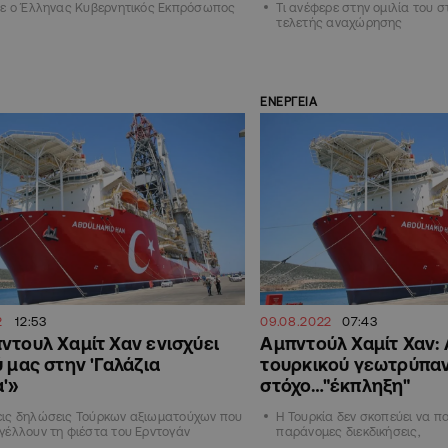
σε ο Έλληνας Κυβερνητικός Εκπρόσωπος
Τι ανέφερε στην ομιλία του σ
τελετής αναχώρησης
ΕΝΕΡΓΕΙΑ
2
12:53
09.08.2022
07:43
ντουλ Xαμίτ Χαν ενισχύει
Αμπντούλ Χαμίτ Χαν:
ύ μας στην 'Γαλάζια
τουρκικού γεωτρύπα
'»
στόχο…"έκπληξη"
ις δηλώσεις Τούρκων αξιωματούχων που
Η Τουρκία δεν σκοπεύει να πα
έλλουν τη φιέστα του Ερντογάν
παράνομες διεκδικήσεις,