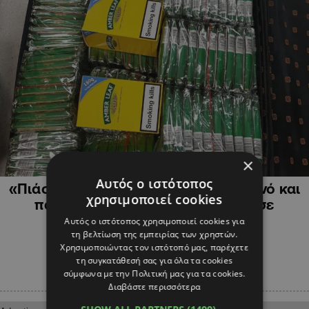
×
ΚΥΠΡΟΣ
Αυτός ο ιστότοπος
«Πιάστηκε» στο αεροδρόμιο με καπνό και
χρησιμοποιεί cookies
πακέτα τσιγάρων – Χειροπέδες σε
59χρονο
Αυτός ο ιστότοπος χρησιμοποιεί cookies για
τη βελτίωση της εμπειρίας των χρηστών.
Χρησιμοποιώντας τον ιστότοπό μας, παρέχετε
τη συγκατάθεσή σας για όλα τα cookies
σύμφωνα με την Πολιτική μας για τα cookies.
Διαβάστε περισσότερα