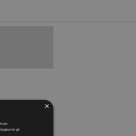
×
στών.
 σύμφωνα με