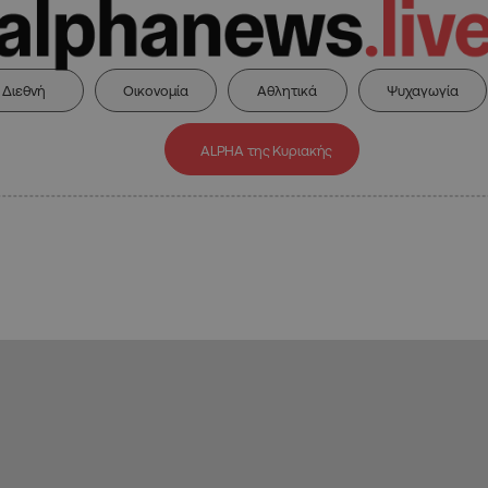
Διεθνή
Οικονομία
Αθλητικά
Ψυχαγωγία
ALPHA της Κυριακής