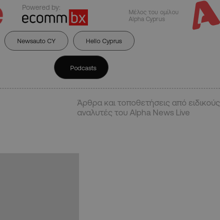
Powered by:
Μέλος του ομίλου
Alpha Cyprus
Newsauto CY
Hello Cyprus
Podcasts
Άρθρα και τοποθετήσεις από ειδικούς
αναλυτές του Alpha News Live