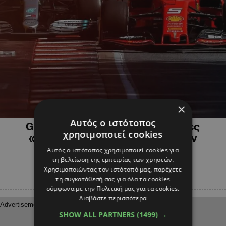
×
ΑΘΛΗΤΙΚΑ
Αυτός ο ιστότοπος
Grand Prix Καναδά: Οι αγωνοδίκες
χρησιμοποιεί cookies
«χάρισαν» τη νίκη στον Χάμιλτον
Αυτός ο ιστότοπος χρησιμοποιεί cookies για
τη βελτίωση της εμπειρίας των χρηστών.
Χρησιμοποιώντας τον ιστότοπό μας, παρέχετε
τη συγκατάθεσή σας για όλα τα cookies
σύμφωνα με την Πολιτική μας για τα cookies.
Διαβάστε περισσότερα
SHOW ALL PARTNERS
(1499) →