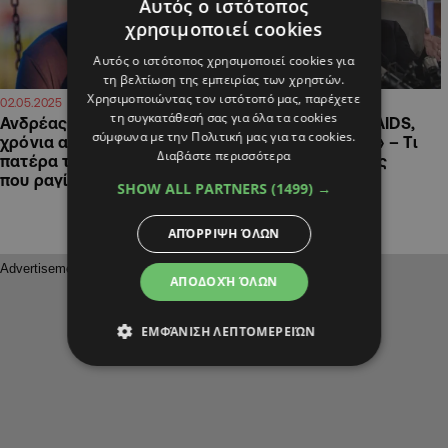
Αυτός ο ιστότοπος
χρησιμοποιεί cookies
Αυτός ο ιστότοπος χρησιμοποιεί cookies για
τη βελτίωση της εμπειρίας των χρηστών.
Χρησιμοποιώντας τον ιστότοπό μας, παρέχετε
09:30
14:32
02.05.2025
24.04.2025
τη συγκατάθεσή σας για όλα τα cookies
Ανδρέας Γεωργίου: 12
«Όταν “έσκασε” το AIDS,
σύμφωνα με την Πολιτική μας για τα cookies.
χρόνια από τον χαμό του
πίστευα ότι το είχα!» – Τι
Διαβάστε περισσότερα
πατέρα του – Η ανάρτηση
αποκάλυψε ο Πέτρος
που ραγίζει καρδιές
Κωστόπουλος
SHOW ALL PARTNERS
(1499) →
ΑΠΌΡΡΙΨΗ ΌΛΩΝ
ΑΠΟΔΟΧΉ ΌΛΩΝ
ΕΜΦΆΝΙΣΗ ΛΕΠΤΟΜΕΡΕΙΏΝ