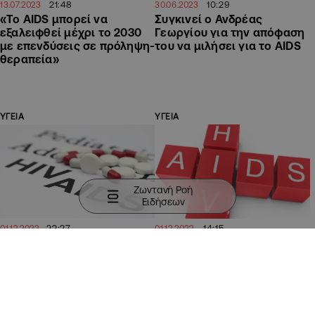
21:48
10:29
13.07.2023
30.06.2023
«Το AIDS μπορεί να
Συγκινεί ο Ανδρέας
εξαλειφθεί μέχρι το 2030
Γεωργίου για την απόφαση
με επενδύσεις σε πρόληψη-
του να μιλήσει για το AIDS
θεραπεία»
ΥΓΕΙΑ
ΥΓΕΙΑ
Ζωντανή Ροή
Ειδήσεων
22:27
14:15
01.12.2022
01.12.2022
148 διαγνώσεις HIV στην
Κορυφώνονται οι
Κύπρο το 2021
εκστρατείες του ΚΥΦΑ για
την Παγκόσμια Ημέρα κατά
του HIV/AIDS