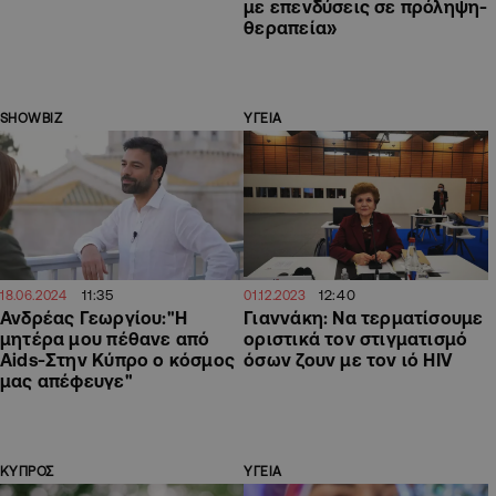
με επενδύσεις σε πρόληψη-
θεραπεία»
SHOWBIZ
ΥΓΕΙΑ
11:35
12:40
18.06.2024
01.12.2023
Ανδρέας Γεωργίου:"Η
Γιαννάκη: Να τερματίσουμε
μητέρα μου πέθανε από
οριστικά τον στιγματισμό
Aids-Στην Κύπρο ο κόσμος
όσων ζουν με τον ιό HIV
μας απέφευγε"
ΚΥΠΡΟΣ
ΥΓΕΙΑ