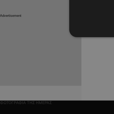
Πρεμιέρα
Γάλλους
(ΦΩΤΟ &
Οι Παγκόσ
υποχρεώσε
ΦΩΤΟΓΡΑΦΙΑ ΤΗΣ ΗΜΕΡΑΣ