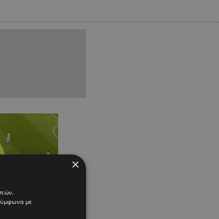
×
στών.
 σύμφωνα με