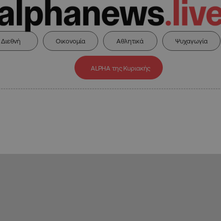
Διεθνή
Οικονομία
Αθλητικά
Ψυχαγωγία
ALPHA της Κυριακής