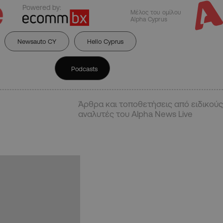
Powered by:
Μέλος του ομίλου
Alpha Cyprus
Newsauto CY
Hello Cyprus
Podcasts
Άρθρα και τοποθετήσεις από ειδικούς
αναλυτές του Alpha News Live