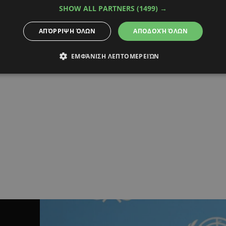
 με το… δεξί για τους
Εισέβαλε στην «Allian
SHOW ALL PARTNERS
(1499) →
 κόντρα στη Γερμανία
αλεξίπτωτο της «Gree
 ΒΙΝΤΕΟ)
(BINTEO)
ΑΠΌΡΡΙΨΗ ΌΛΩΝ
ΑΠΟΔΟΧΉ ΌΛΩΝ
μιοι πρωταθλητές ξεκίνησαν ιδανικά τις
Απίστευτο περιστατικό στο Μό
ις τους στο Euro
«Allianz Arena» πριν τη
ΕΜΦΆΝΙΣΗ ΛΕΠΤΟΜΕΡΕΙΏΝ