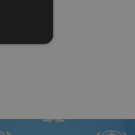
z Arena» με
n Peace»
ναχο και την