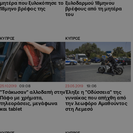
μητέρα που ξυλοκόπησε το
ξυλοδαρμού 18μηνου
18μηνο βρέφος της
βρέφους από τη μητέρα
του
ΚΥΠΡΟΣ
ΚΥΠΡΟΣ
09:08
19:06
25.10.2019
23.05.2019
"Τσάκωσαν" αλλοδαπή στην
Έληξε η "Οδύσσεια" της
Πάφο με χρήματα,
γυναίκας που απήχθη από
τηλεοράσεις, μεγάφωνα
την λεωφόρο Αμαθούντος
και tablet
στη Λεμεσό