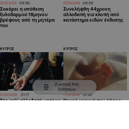
09:59
06:59
18.02.2019
27.09.2018
Σοκάρει η υπόθεση
Συνελήφθη 44χρονη
ξυλοδαρμού 18μηνου
αλλοδαπή για κλοπή από
βρέφους από τη μητέρα
κατάστημα ειδών ένδυσης
του
ΚΥΠΡΟΣ
ΚΥΠΡΟΣ
Ζωντανή Ροή
Ειδήσεων
21:17
21:20
07.06.2018
17.03.2018
Στο κελί αλλοδαπή μητέρα
Nεκρό νεογνό που έφερε
που έκλεψε χαμ και
κρυφά στον κόσμο, οικιακή
μακαρόνια (ΒΙΝΤΕΟ)
βοηθός απο το Νεπάλ