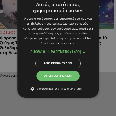
Αυτός ο ιστότοπος
χρησιμοποιεί cookies
Αυτός ο ιστότοπος χρησιμοποιεί cookies για
τη βελτίωση της εμπειρίας των χρηστών.
Χρησιμοποιώντας τον ιστότοπό μας, παρέχετε
21:12
17:45
31.08.2022
08.09.2021
τη συγκατάθεσή σας για όλα τα cookies
Φόρεσαν χειροπέδες στο
Μεταγραφές: Στο τοπ 10
σύμφωνα με την Πολιτική μας για τα cookies.
ζεύγος 76χρονων για το
του κόσμου η Κύπρος
Διαβάστε περισσότερα
ξυλαδαρμό της γυναίκας
SHOW ALL PARTNERS
(1499) →
στη Λεμεσό
ΑΠΌΡΡΙΨΗ ΌΛΩΝ
ΑΠΟΔΟΧΉ ΌΛΩΝ
ΕΜΦΆΝΙΣΗ ΛΕΠΤΟΜΕΡΕΙΏΝ