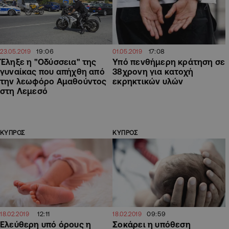
19:06
17:08
23.05.2019
01.05.2019
Έληξε η "Οδύσσεια" της
Υπό πενθήμερη κράτηση σε
γυναίκας που απήχθη από
38χρονη για κατοχή
την λεωφόρο Αμαθούντος
εκρηκτικών υλών
στη Λεμεσό
ΚΥΠΡΟΣ
ΚΥΠΡΟΣ
12:11
09:59
18.02.2019
18.02.2019
Ελεύθερη υπό όρους η
Σοκάρει η υπόθεση