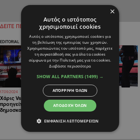
×
Αυτός ο ιστότοπος
χρησιμοποιεί cookies
ΔΕΙΤΕ ΠΕΡΙΣΣΟΤΕΡΑ
Αυτός ο ιστότοπος χρησιμοποιεί cookies για
τη βελτίωση της εμπειρίας των χρηστών.
EDITORIAL
ΚΥΠΡΟΣ
Χρησιμοποιώντας τον ιστότοπό μας, παρέχετε
τη συγκατάθεσή σας για όλα τα cookies
σύμφωνα με την Πολιτική μας για τα cookies.
Διαβάστε περισσότερα
SHOW ALL PARTNERS
(1499) →
ΑΠΌΡΡΙΨΗ ΌΛΩΝ
09:41
09:15
17.09.2024
19.07.2024
Χάρις Vs. Τραμπ: Ποιος
Πληθαίνουν οι
προηγείται στις
πληροφορίες περί
ΑΠΟΔΟΧΉ ΌΛΩΝ
δημοσκοπήσεις;
αντικατάστασης του
Μπάιντεν
ΕΜΦΆΝΙΣΗ ΛΕΠΤΟΜΕΡΕΙΏΝ