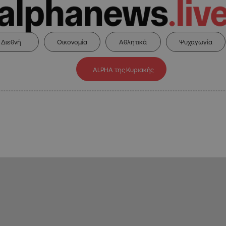
Διεθνή
Οικονομία
Αθλητικά
Ψυχαγωγία
ALPHA της Κυριακής