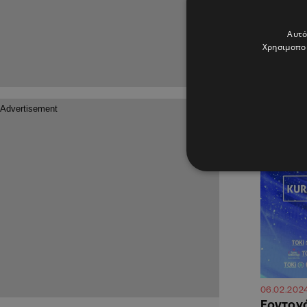
16.04.2026
Πολλά υ
Αυτό
αμυντική
Χρησιμοποι
λέει ο 
Mε 28% σ
Αμυντικού
ΔΙΕΘΝΗ
06.02.202
Ερντογά