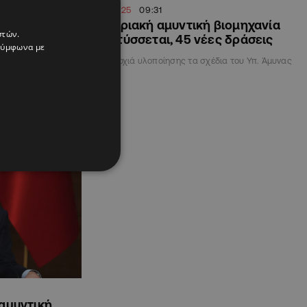
19.07.2025
09:31
χύεται η
Η κυπριακή αμυντική βιομηχανία
στών.
«με τη βούλα»
αναπτύσσεται, 45 νέες δράσεις
 σύμφωνα με
Σε τροχιά υλοποίησης τα σχέδια του Υπ. Άμυνας
ώτο πρόγραμμα για
 αμυντική