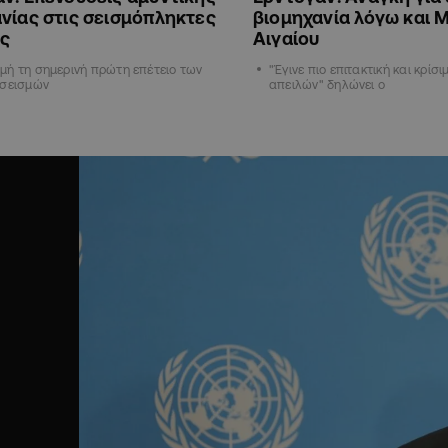
νίας στις σεισμόπληκτες
βιομηχανία λόγω και 
ές
Αιγαίου
ή τη σημερινή πρώτη επέτειο των
"Έγινε πιο επιτακτική και κρίσι
 σεισμών
απειλών" δηλώνει ο