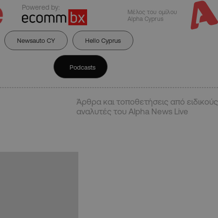
Powered by:
Μέλος του ομίλου
Alpha Cyprus
Newsauto CY
Hello Cyprus
Podcasts
Άρθρα και τοποθετήσεις από ειδικούς
αναλυτές του Alpha News Live