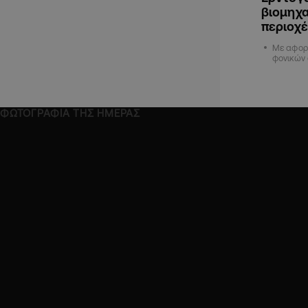
βιομηχα
περιοχ
Με αφορμ
φονικών
ΦΩΤΟΓΡΑΦΙΑ ΤΗΣ ΗΜΕΡΑΣ