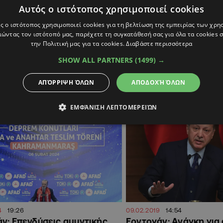
Αυτός ο ιστότοπος χρησιμοποιεί cookies
21:53
25.11.2025
18:30
ποσχόμενος ο τομέας της
«Ιστορικό βήμα»: Ενισ
ς ο ιστότοπος χρησιμοποιεί cookies για τη βελτίωση της εμπειρίας των χρη
ς βιομηχανίας στην Κύπρο,
ευρωπαϊκή άμυνα και 
ώντας τον ιστότοπό μας, παρέχετε τη συγκατάθεσή σας για όλα τα cookies
Πρόεδρος
των Βρυξέλλων
την Πολιτική μας για τα cookies.
Διαβάστε περισσότερα
υμμετοχή στα έργα του Ευρωπαϊκού
Στο επίκεντρο το EDIP, το πρ
SHOW ALL PARTNERS
(1499) →
 Ταμείου
την ευρωπαϊκή
ΑΠΌΡΡΙΨΗ ΌΛΩΝ
ΑΠΟΔΟΧΉ ΌΛΩΝ
ΠΟΛΙΤΙΚΗ
ΕΜΦΆΝΙΣΗ ΛΕΠΤΟΜΕΡΕΙΏΝ
4
19:26
09.02.2019
14:54
ν: Επενδύσεις αμυντικής
Ερντογάν: Ανάγκη για